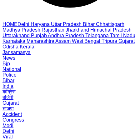
HOME
Delhi
Haryana
Uttar Pradesh
Bihar
Chhattisgarh
Madhya Pradesh
Rajasthan
Jharkhand
Himachal Pradesh
Uttarakhand
Punjab
Andhra Pradesh
Telangana
Tamil Nadu
Karnataka
Maharashtra
Assam
West Bengal
Tripura
Gujarat
Odisha
Kerala
Jansamasya
News
Bjp
National
Police
Bihar
India
कांग्रेस
बीजेपी
Gujarat
भाजपा
Accident
Congress
Modi
Delhi
Viral