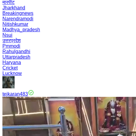
मारपीट
Jharkhand
Breakingnews
Narendramodi
Nitishkumar
Madhya_pradesh
Nsui
उत्तरप्रदेश
Pmmodi
Rahulgandhi
Uttarpradesh
Haryana
Cricket
Lucknow
tejkaran483