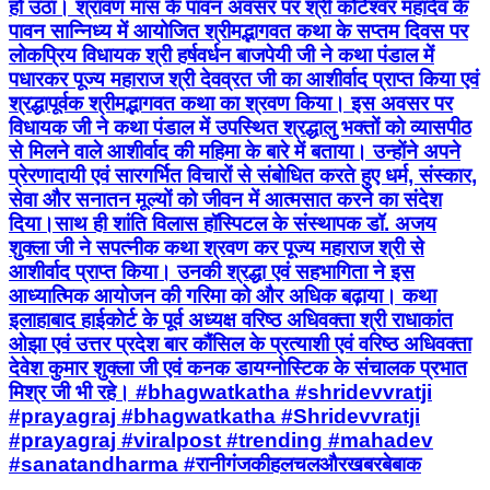
हो उठा। श्रावण मास के पावन अवसर पर श्री कोटेश्वर महादेव के
पावन सान्निध्य में आयोजित श्रीमद्भागवत कथा के सप्तम दिवस पर
लोकप्रिय विधायक श्री हर्षवर्धन बाजपेयी जी ने कथा पंडाल में
पधारकर पूज्य महाराज श्री देवव्रत जी का आशीर्वाद प्राप्त किया एवं
श्रद्धापूर्वक श्रीमद्भागवत कथा का श्रवण किया। इस अवसर पर
विधायक जी ने कथा पंडाल में उपस्थित श्रद्धालु भक्तों को व्यासपीठ
से मिलने वाले आशीर्वाद की महिमा के बारे में बताया। उन्होंने अपने
प्रेरणादायी एवं सारगर्भित विचारों से संबोधित करते हुए धर्म, संस्कार,
सेवा और सनातन मूल्यों को जीवन में आत्मसात करने का संदेश
दिया।साथ ही शांति विलास हॉस्पिटल के संस्थापक डॉ. अजय
शुक्ला जी ने सपत्नीक कथा श्रवण कर पूज्य महाराज श्री से
आशीर्वाद प्राप्त किया। उनकी श्रद्धा एवं सहभागिता ने इस
आध्यात्मिक आयोजन की गरिमा को और अधिक बढ़ाया। कथा
इलाहाबाद हाईकोर्ट के पूर्व अध्यक्ष वरिष्ठ अधिवक्ता श्री राधाकांत
ओझा एवं उत्तर प्रदेश बार कौंसिल के प्रत्याशी एवं वरिष्ठ अधिवक्ता
देवेश कुमार शुक्ला जी एवं कनक डायग्नोस्टिक के संचालक प्रभात
मिश्र जी भी रहे। #bhagwatkatha #shridevvratji
#prayagraj #bhagwatkatha #Shridevvratji
#prayagraj #viralpost #trending #mahadev
#sanatandharma #रानीगंजकीहलचलऔरखबरबेबाक