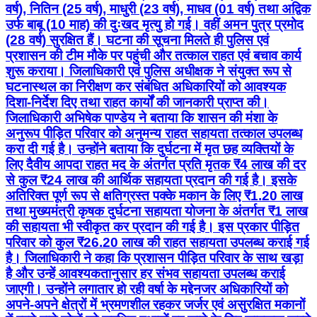
वर्ष), नितिन (25 वर्ष), माधुरी (23 वर्ष), माधव (01 वर्ष) तथा अद्विक
उर्फ बाबू (10 माह) की दुःखद मृत्यु हो गई। वहीं अमन पुत्र प्रमोद
(28 वर्ष) सुरक्षित हैं। घटना की सूचना मिलते ही पुलिस एवं
प्रशासन की टीम मौके पर पहुंची और तत्काल राहत एवं बचाव कार्य
शुरू कराया। जिलाधिकारी एवं पुलिस अधीक्षक ने संयुक्त रूप से
घटनास्थल का निरीक्षण कर संबंधित अधिकारियों को आवश्यक
दिशा-निर्देश दिए तथा राहत कार्यों की जानकारी प्राप्त की।
जिलाधिकारी अभिषेक पाण्डेय ने बताया कि शासन की मंशा के
अनुरूप पीड़ित परिवार को अनुमन्य राहत सहायता तत्काल उपलब्ध
करा दी गई है। उन्होंने बताया कि दुर्घटना में मृत छह व्यक्तियों के
लिए दैवीय आपदा राहत मद के अंतर्गत प्रति मृतक ₹4 लाख की दर
से कुल ₹24 लाख की आर्थिक सहायता प्रदान की गई है। इसके
अतिरिक्त पूर्ण रूप से क्षतिग्रस्त पक्के मकान के लिए ₹1.20 लाख
तथा मुख्यमंत्री कृषक दुर्घटना सहायता योजना के अंतर्गत ₹1 लाख
की सहायता भी स्वीकृत कर प्रदान की गई है। इस प्रकार पीड़ित
परिवार को कुल ₹26.20 लाख की राहत सहायता उपलब्ध कराई गई
है। जिलाधिकारी ने कहा कि प्रशासन पीड़ित परिवार के साथ खड़ा
है और उन्हें आवश्यकतानुसार हर संभव सहायता उपलब्ध कराई
जाएगी। उन्होंने लगातार हो रही वर्षा के मद्देनजर अधिकारियों को
अपने-अपने क्षेत्रों में भ्रमणशील रहकर जर्जर एवं असुरक्षित मकानों