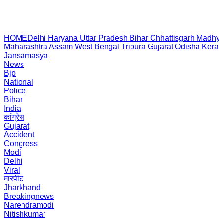
HOME
Delhi
Haryana
Uttar Pradesh
Bihar
Chhattisgarh
Madhy
Maharashtra
Assam
West Bengal
Tripura
Gujarat
Odisha
Kera
Jansamasya
News
Bjp
National
Police
Bihar
India
कांग्रेस
Gujarat
Accident
Congress
Modi
Delhi
Viral
मारपीट
Jharkhand
Breakingnews
Narendramodi
Nitishkumar