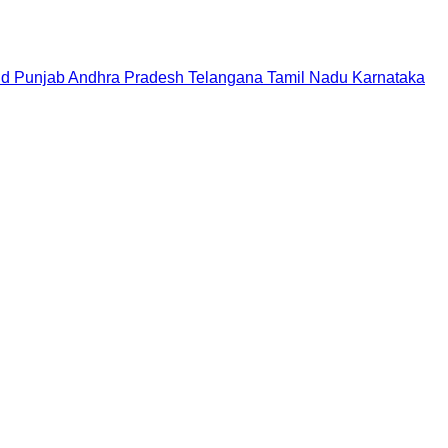
nd
Punjab
Andhra Pradesh
Telangana
Tamil Nadu
Karnataka