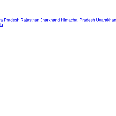
a Pradesh
Rajasthan
Jharkhand
Himachal Pradesh
Uttarakha
la