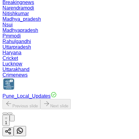
Breakingnews
Narendramodi
Nitishkumar
Madhya_pradesh
Nsui
Madhyapradesh
Pmmodi
Rahulgandhi
Uttarpradesh
Haryana
Cricket
Lucknow
Uttarakhand
Crimenews
Pune_Local_Updates
Previous slide
Next slide
1