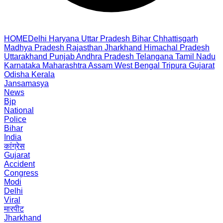
HOME
Delhi
Haryana
Uttar Pradesh
Bihar
Chhattisgarh
Madhya Pradesh
Rajasthan
Jharkhand
Himachal Pradesh
Uttarakhand
Punjab
Andhra Pradesh
Telangana
Tamil Nadu
Karnataka
Maharashtra
Assam
West Bengal
Tripura
Gujarat
Odisha
Kerala
Jansamasya
News
Bjp
National
Police
Bihar
India
कांग्रेस
Gujarat
Accident
Congress
Modi
Delhi
Viral
मारपीट
Jharkhand