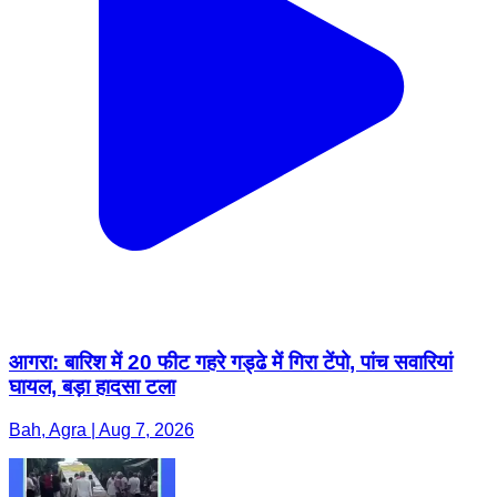
आगरा: बारिश में 20 फीट गहरे गड्ढे में गिरा टेंपो, पांच सवारियां
घायल, बड़ा हादसा टला
Bah, Agra | Aug 7, 2026