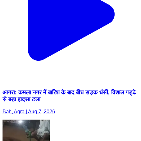
आगरा: कमला नगर में बारिश के बाद बीच सड़क धंसी, विशाल गड्ढे
से बड़ा हादसा टला
Bah, Agra | Aug 7, 2026