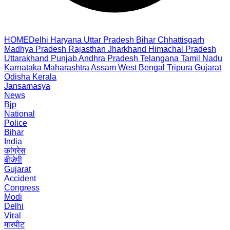
HOME
Delhi
Haryana
Uttar Pradesh
Bihar
Chhattisgarh
Madhya Pradesh
Rajasthan
Jharkhand
Himachal Pradesh
Uttarakhand
Punjab
Andhra Pradesh
Telangana
Tamil Nadu
Karnataka
Maharashtra
Assam
West Bengal
Tripura
Gujarat
Odisha
Kerala
Jansamasya
News
Bjp
National
Police
Bihar
India
कांग्रेस
बीजेपी
Gujarat
Accident
Congress
Modi
Delhi
Viral
मारपीट