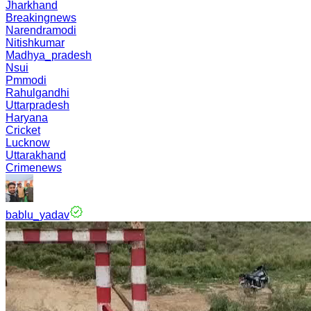
Jharkhand
Breakingnews
Narendramodi
Nitishkumar
Madhya_pradesh
Nsui
Pmmodi
Rahulgandhi
Uttarpradesh
Haryana
Cricket
Lucknow
Uttarakhand
Crimenews
bablu_yadav