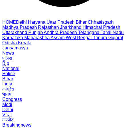
HOME
Delhi
Haryana
Uttar Pradesh
Bihar
Chhattisgarh
Madhya Pradesh
Rajasthan
Jharkhand
Himachal Pradesh
Uttarakhand
Punjab
Andhra Pradesh
Telangana
Tamil Nadu
Karnataka
Maharashtra
Assam
West Bengal
Tripura
Gujarat
Odisha
Kerala
Jansamasya
News
पुलिस
Bjp
National
Police
Bihar
India
कांग्रेस
भाजपा
Congress
Modi
Delhi
Viral
मारपीट
Breakingnews