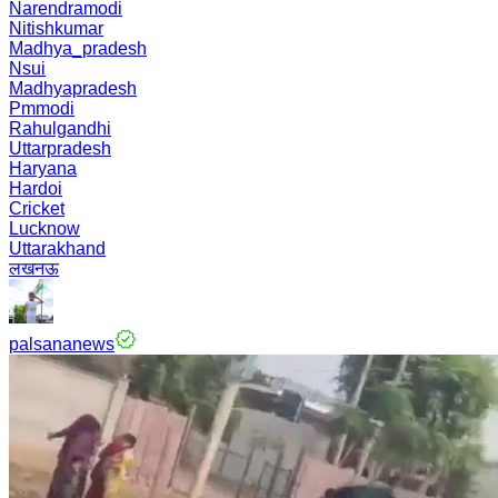
Narendramodi
Nitishkumar
Madhya_pradesh
Nsui
Madhyapradesh
Pmmodi
Rahulgandhi
Uttarpradesh
Haryana
Hardoi
Cricket
Lucknow
Uttarakhand
लखनऊ
palsananews