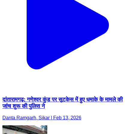
दांतारामगढ़: गणेश्वर कुंड पर सूटकेस में हुए धमाके के मामले की
जांच शुरू की पुलिस ने
Danta Ramgarh, Sikar | Feb 13, 2026