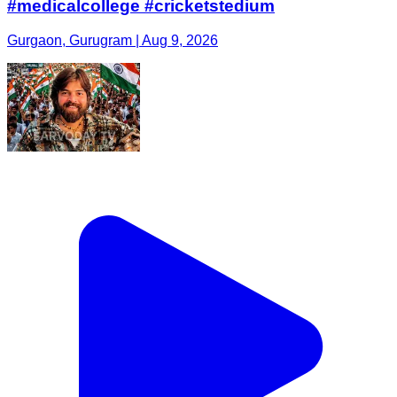
#medicalcollege #cricketstedium
Gurgaon, Gurugram | Aug 9, 2026