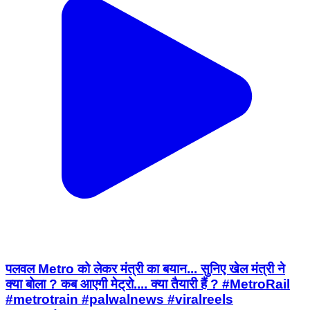
पलवल Metro को लेकर मंत्री का बयान... सुनिए खेल मंत्री ने
क्या बोला ? कब आएगी मेट्रो.... क्या तैयारी हैं ? #MetroRail
#metrotrain #palwalnews #viralreels