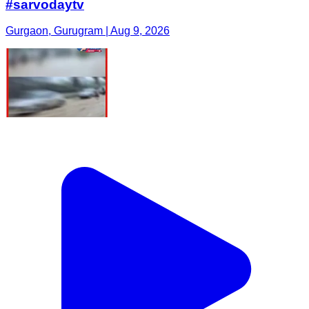
#sarvodaytv
Gurgaon, Gurugram | Aug 9, 2026