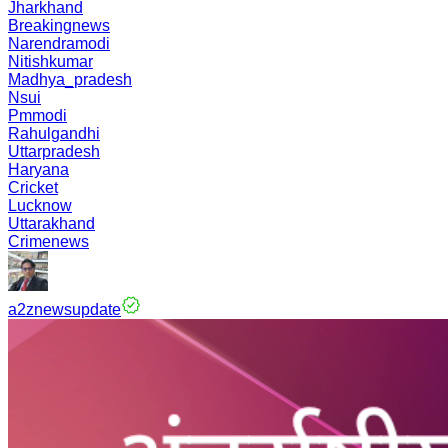
Jharkhand
Breakingnews
Narendramodi
Nitishkumar
Madhya_pradesh
Nsui
Pmmodi
Rahulgandhi
Uttarpradesh
Haryana
Cricket
Lucknow
Uttarakhand
Crimenews
a2znewsupdate