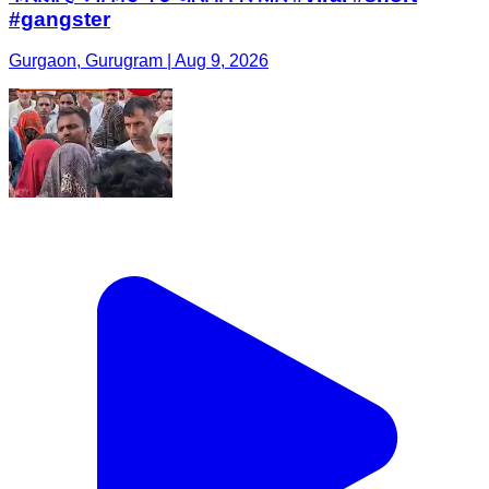
#gangster
Gurgaon, Gurugram | Aug 9, 2026