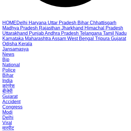
HOME
Delhi
Haryana
Uttar Pradesh
Bihar
Chhattisgarh
Madhya Pradesh
Rajasthan
Jharkhand
Himachal Pradesh
Uttarakhand
Punjab
Andhra Pradesh
Telangana
Tamil Nadu
Karnataka
Maharashtra
Assam
West Bengal
Tripura
Gujarat
Odisha
Kerala
Jansamasya
News
Bjp
National
Police
Bihar
India
कांग्रेस
बीजेपी
Gujarat
Accident
Congress
Modi
Delhi
Viral
मारपीट