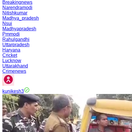
Breakingnews
Narendramodi
Nitishkumar
Madhya_pradesh
Nsui
Madhyapradesh
Pmmodi
Rahulgandhi
Uttarpradesh
Haryana
Cricket
Lucknow
Uttarakhand
Crimenews
kunikesh3