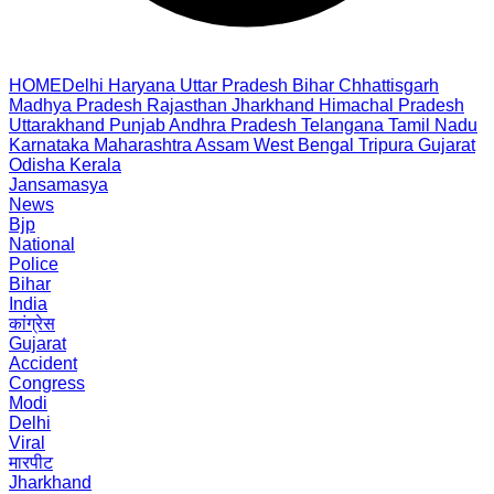
HOME
Delhi
Haryana
Uttar Pradesh
Bihar
Chhattisgarh
Madhya Pradesh
Rajasthan
Jharkhand
Himachal Pradesh
Uttarakhand
Punjab
Andhra Pradesh
Telangana
Tamil Nadu
Karnataka
Maharashtra
Assam
West Bengal
Tripura
Gujarat
Odisha
Kerala
Jansamasya
News
Bjp
National
Police
Bihar
India
कांग्रेस
Gujarat
Accident
Congress
Modi
Delhi
Viral
मारपीट
Jharkhand