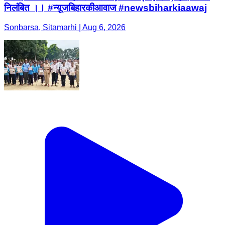
निलंबित ।। #न्यू़जबिहारकीआवाज #newsbiharkiaawaj
Sonbarsa, Sitamarhi | Aug 6, 2026