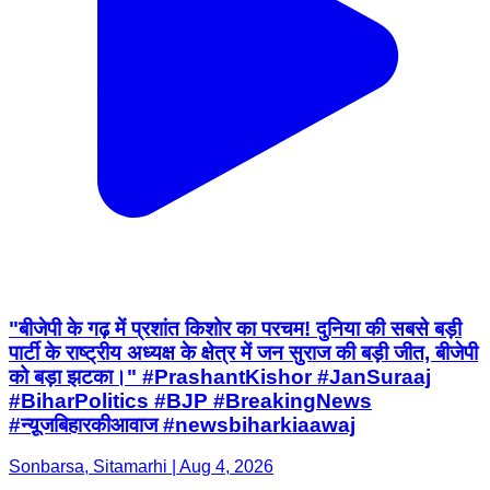
"बीजेपी के गढ़ में प्रशांत किशोर का परचम! दुनिया की सबसे बड़ी
पार्टी के राष्ट्रीय अध्यक्ष के क्षेत्र में जन सुराज की बड़ी जीत, बीजेपी
को बड़ा झटका।" #PrashantKishor #JanSuraaj
#BiharPolitics #BJP #BreakingNews
#न्यू़जबिहारकीआवाज #newsbiharkiaawaj
Sonbarsa, Sitamarhi | Aug 4, 2026