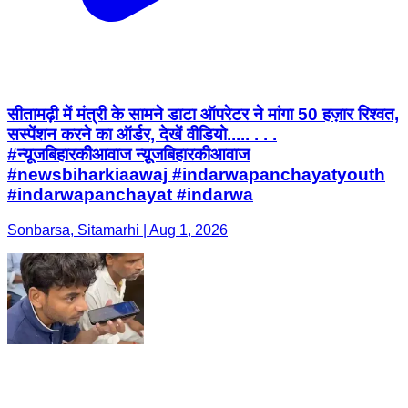
सीतामढ़ी में मंत्री के सामने डाटा ऑपरेटर ने मांगा 50 हज़ार रिश्वत,
सस्पेंशन करने का ऑर्डर, देखें वीडियो..... . . .
#न्यूजबिहारकीआवाज न्यू़जबिहारकीआवाज
#newsbiharkiaawaj #indarwapanchayatyouth
#indarwapanchayat #indarwa
Sonbarsa, Sitamarhi | Aug 1, 2026