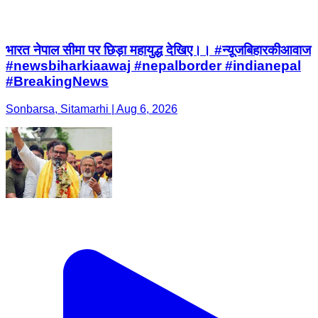
भारत नेपाल सीमा पर छिड़ा महायुद्ध देखिए।। #न्यू़जबिहारकीआवाज
#newsbiharkiaawaj #nepalborder #indianepal
#BreakingNews
Sonbarsa, Sitamarhi | Aug 6, 2026