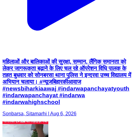
महिलाओं और बालिकाओं की सुरक्षा, सम्मान, लैंगिक समानता को
लेकर जागरूकता बढ़ाने के लिए चल रहे ऑपरेशन विधि पालक के
तहत बुधवार को सोनबरसा थाना पुलिस ने इन्दरवा उच्च विद्यालय में
अभियान चलाया। #न्यू़जबिहारकीआवाज
#newsbiharkiaawaj #indarwapanchayatyouth
#indarwapanchayat #indarwa
#indarwahighschool
Sonbarsa, Sitamarhi | Aug 6, 2026