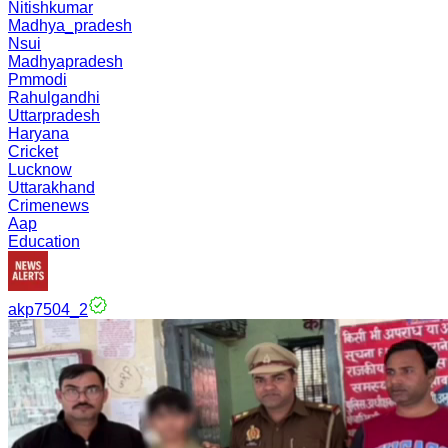
Nitishkumar
Madhya_pradesh
Nsui
Madhyapradesh
Pmmodi
Rahulgandhi
Uttarpradesh
Haryana
Cricket
Lucknow
Uttarakhand
Crimenews
Aap
Education
akp7504_2