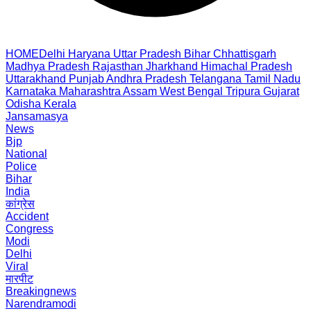
HOME
Delhi
Haryana
Uttar Pradesh
Bihar
Chhattisgarh
Madhya Pradesh
Rajasthan
Jharkhand
Himachal Pradesh
Uttarakhand
Punjab
Andhra Pradesh
Telangana
Tamil Nadu
Karnataka
Maharashtra
Assam
West Bengal
Tripura
Gujarat
Odisha
Kerala
Jansamasya
News
Bjp
National
Police
Bihar
India
कांग्रेस
Accident
Congress
Modi
Delhi
Viral
मारपीट
Breakingnews
Narendramodi