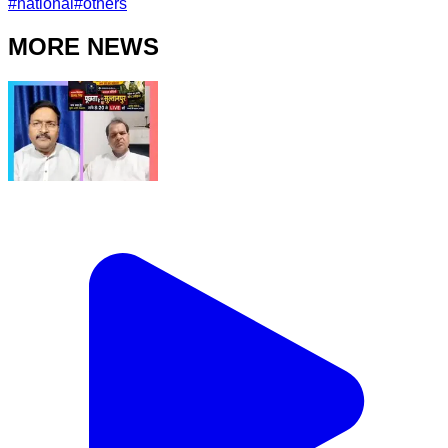
#
national
#
others
MORE NEWS