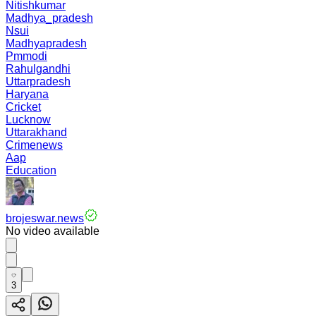
Nitishkumar
Madhya_pradesh
Nsui
Madhyapradesh
Pmmodi
Rahulgandhi
Uttarpradesh
Haryana
Cricket
Lucknow
Uttarakhand
Crimenews
Aap
Education
brojeswar.news
No video available
3