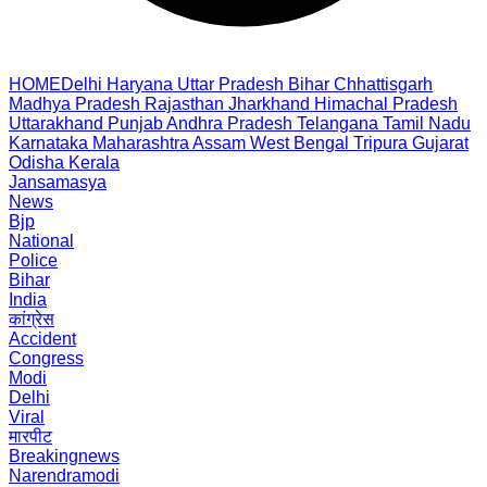
HOME
Delhi
Haryana
Uttar Pradesh
Bihar
Chhattisgarh
Madhya Pradesh
Rajasthan
Jharkhand
Himachal Pradesh
Uttarakhand
Punjab
Andhra Pradesh
Telangana
Tamil Nadu
Karnataka
Maharashtra
Assam
West Bengal
Tripura
Gujarat
Odisha
Kerala
Jansamasya
News
Bjp
National
Police
Bihar
India
कांग्रेस
Accident
Congress
Modi
Delhi
Viral
मारपीट
Breakingnews
Narendramodi