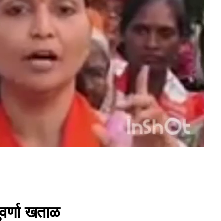
ुवर्णा खताळ