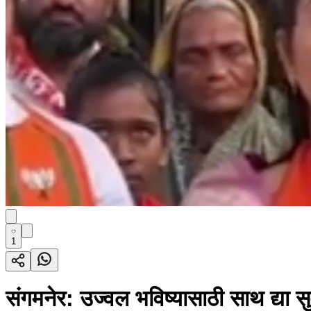
1
संगमनेर: उज्वल भविष्यासाठी साथ द्या स