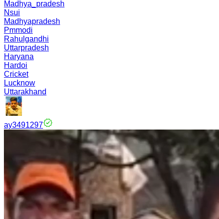
Madhya_pradesh
Nsui
Madhyapradesh
Pmmodi
Rahulgandhi
Uttarpradesh
Haryana
Hardoi
Cricket
Lucknow
Uttarakhand
ay3491297