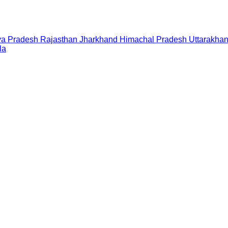
a Pradesh
Rajasthan
Jharkhand
Himachal Pradesh
Uttarakha
la