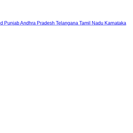
nd
Punjab
Andhra Pradesh
Telangana
Tamil Nadu
Karnataka