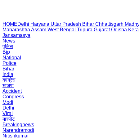
HOME
Delhi
Haryana
Uttar Pradesh
Bihar
Chhattisgarh
Madhy
Maharashtra
Assam
West Bengal
Tripura
Gujarat
Odisha
Kera
Jansamasya
News
पुलिस
Bjp
National
Police
Bihar
India
कांग्रेस
भाजपा
Accident
Congress
Modi
Delhi
Viral
मारपीट
Breakingnews
Narendramodi
Nitishkumar