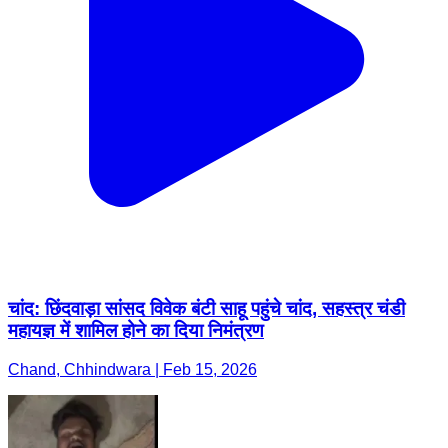
चांद: छिंदवाड़ा सांसद विवेक बंटी साहू पहुंचे चांद, सहस्त्र चंडी
महायज्ञ में शामिल होने का दिया निमंत्रण
Chand, Chhindwara | Feb 15, 2026