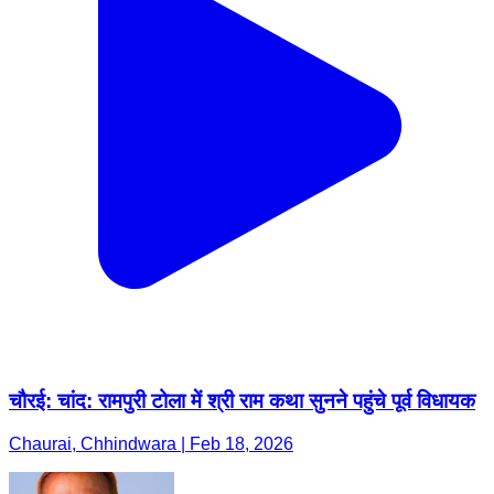
चौरई: चांद: रामपुरी टोला में श्री राम कथा सुनने पहुंचे पूर्व विधायक
Chaurai, Chhindwara | Feb 18, 2026