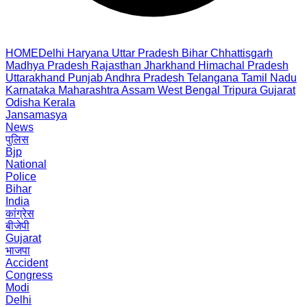
HOME
Delhi
Haryana
Uttar Pradesh
Bihar
Chhattisgarh
Madhya Pradesh
Rajasthan
Jharkhand
Himachal Pradesh
Uttarakhand
Punjab
Andhra Pradesh
Telangana
Tamil Nadu
Karnataka
Maharashtra
Assam
West Bengal
Tripura
Gujarat
Odisha
Kerala
Jansamasya
News
पुलिस
Bjp
National
Police
Bihar
India
कांग्रेस
बीजेपी
Gujarat
भाजपा
Accident
Congress
Modi
Delhi