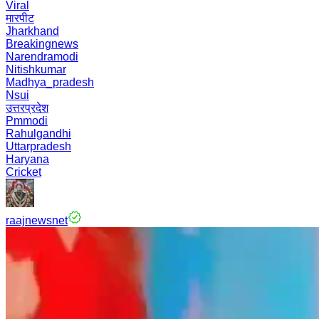
Viral
मारपीट
Jharkhand
Breakingnews
Narendramodi
Nitishkumar
Madhya_pradesh
Nsui
उत्तरप्रदेश
Pmmodi
Rahulgandhi
Uttarpradesh
Haryana
Cricket
raajnewsnet