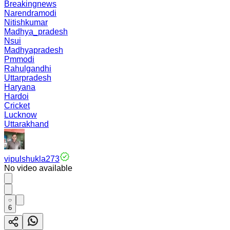
Breakingnews
Narendramodi
Nitishkumar
Madhya_pradesh
Nsui
Madhyapradesh
Pmmodi
Rahulgandhi
Uttarpradesh
Haryana
Hardoi
Cricket
Lucknow
Uttarakhand
vipulshukla273
No video available
6