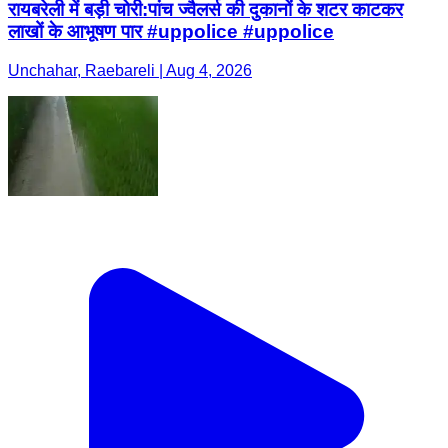
रायबरेली में बड़ी चोरी:पांच ज्वैलर्स की दुकानों के शटर काटकर
लाखों के आभूषण पार #uppolice #uppolice
Unchahar, Raebareli | Aug 4, 2026