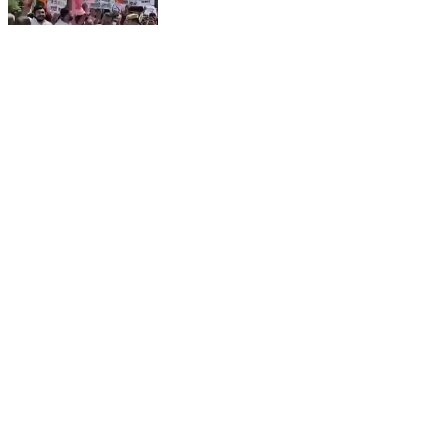
राहुल गांधी ने ऊंचाहार में कार्यकर्ताओं से "वोट चोर कुर्सी छोड़ का
लगवाया नारा #बीजेपी_उत्तर_प्रदेश
Unchahar, Raebareli | Aug 1, 2026