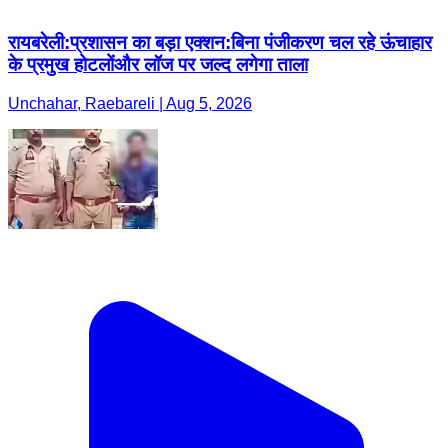
रायबरेली:प्रशासन का बड़ा एक्शन:बिना पंजीकरण चल रहे ऊंचाहार
के प्रमुख होटलोंऔर लॉज पर जल्द लगेगा ताला
Unchahar, Raebareli | Aug 5, 2026