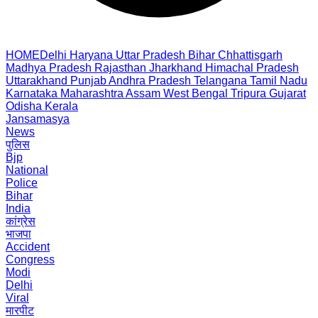
HOME
Delhi
Haryana
Uttar Pradesh
Bihar
Chhattisgarh
Madhya Pradesh
Rajasthan
Jharkhand
Himachal Pradesh
Uttarakhand
Punjab
Andhra Pradesh
Telangana
Tamil Nadu
Karnataka
Maharashtra
Assam
West Bengal
Tripura
Gujarat
Odisha
Kerala
Jansamasya
News
पुलिस
Bjp
National
Police
Bihar
India
कांग्रेस
भाजपा
Accident
Congress
Modi
Delhi
Viral
मारपीट