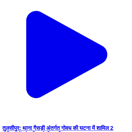
तुलसीपुर: थाना गैसड़ी अंतर्गत गोवध की घटना में शामिल 2