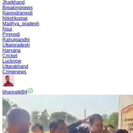
Jharkhand
Breakingnews
Narendramodi
Nitishkumar
Madhya_pradesh
Nsui
Pmmodi
Rahulgandhi
Uttarpradesh
Haryana
Cricket
Lucknow
Uttarakhand
Crimenews
bhanupkt94