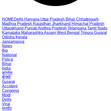
HOME
Delhi
Haryana
Uttar Pradesh
Bihar
Chhattisgarh
Madhya Pradesh
Rajasthan
Jharkhand
Himachal Pradesh
Uttarakhand
Punjab
Andhra Pradesh
Telangana
Tamil Nadu
Karnataka
Maharashtra
Assam
West Bengal
Tripura
Gujarat
Odisha
Kerala
Jansamasya
News
Bjp
National
Police
Bihar
India
कांग्रेस
बीजेपी
Gujarat
Accident
Congress
Modi
Delhi
Viral
मारपीट