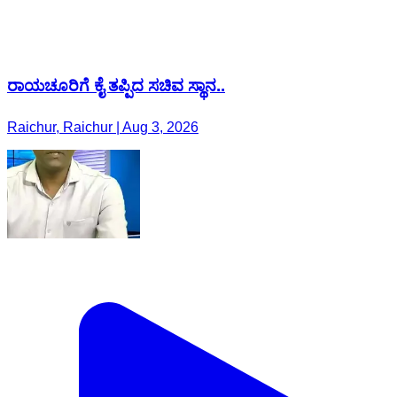
ರಾಯಚೂರಿಗೆ ಕೈ ತಪ್ಪಿದ ಸಚಿವ ಸ್ಥಾನ..
Raichur, Raichur | Aug 3, 2026