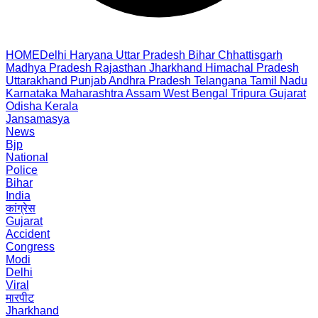
HOME
Delhi
Haryana
Uttar Pradesh
Bihar
Chhattisgarh
Madhya Pradesh
Rajasthan
Jharkhand
Himachal Pradesh
Uttarakhand
Punjab
Andhra Pradesh
Telangana
Tamil Nadu
Karnataka
Maharashtra
Assam
West Bengal
Tripura
Gujarat
Odisha
Kerala
Jansamasya
News
Bjp
National
Police
Bihar
India
कांग्रेस
Gujarat
Accident
Congress
Modi
Delhi
Viral
मारपीट
Jharkhand