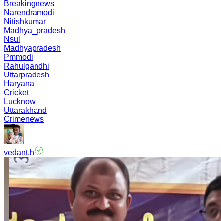
Breakingnews
Narendramodi
Nitishkumar
Madhya_pradesh
Nsui
Madhyapradesh
Pmmodi
Rahulgandhi
Uttarpradesh
Haryana
Cricket
Lucknow
Uttarakhand
Crimenews
vedant.h