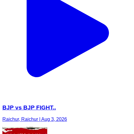
BJP vs BJP FIGHT..
Raichur, Raichur | Aug 3, 2026