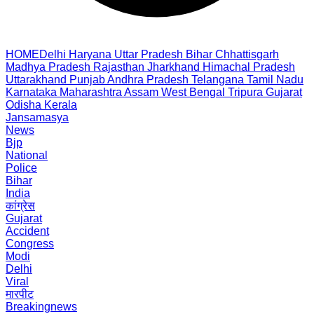
HOME
Delhi
Haryana
Uttar Pradesh
Bihar
Chhattisgarh
Madhya Pradesh
Rajasthan
Jharkhand
Himachal Pradesh
Uttarakhand
Punjab
Andhra Pradesh
Telangana
Tamil Nadu
Karnataka
Maharashtra
Assam
West Bengal
Tripura
Gujarat
Odisha
Kerala
Jansamasya
News
Bjp
National
Police
Bihar
India
कांग्रेस
Gujarat
Accident
Congress
Modi
Delhi
Viral
मारपीट
Breakingnews