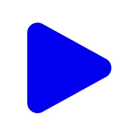
बीहड़ू कलां: जोगीपंगा में कांग्रेस का बूथ कार्यकर्ता सम्मेलन 9
अप्रैल को होगा आयोजित, डिप्टी सीएम मुकेश अग्निहोत्री होंगे मुख्य
अतिथि
Birhu Kalan, Una | Apr 8, 2024