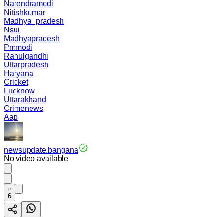
Narendramodi
Nitishkumar
Madhya_pradesh
Nsui
Madhyapradesh
Pmmodi
Rahulgandhi
Uttarpradesh
Haryana
Cricket
Lucknow
Uttarakhand
Crimenews
Aap
newsupdate.bangana
No video available
6