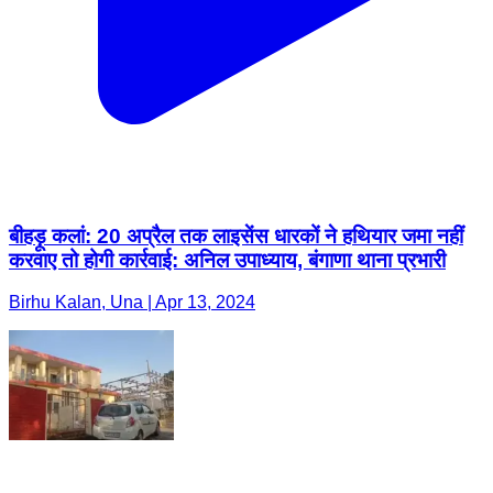
बीहड़ू कलां: 20 अप्रैल तक लाइसेंस धारकों ने हथियार जमा नहीं
करवाए तो होगी कार्रवाई: अनिल उपाध्याय, बंगाणा थाना प्रभारी
Birhu Kalan, Una | Apr 13, 2024