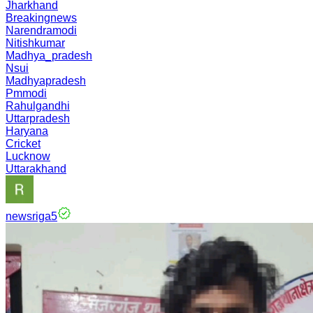
Jharkhand
Breakingnews
Narendramodi
Nitishkumar
Madhya_pradesh
Nsui
Madhyapradesh
Pmmodi
Rahulgandhi
Uttarpradesh
Haryana
Cricket
Lucknow
Uttarakhand
newsriga5