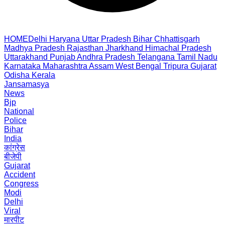
HOME
Delhi
Haryana
Uttar Pradesh
Bihar
Chhattisgarh
Madhya Pradesh
Rajasthan
Jharkhand
Himachal Pradesh
Uttarakhand
Punjab
Andhra Pradesh
Telangana
Tamil Nadu
Karnataka
Maharashtra
Assam
West Bengal
Tripura
Gujarat
Odisha
Kerala
Jansamasya
News
Bjp
National
Police
Bihar
India
कांग्रेस
बीजेपी
Gujarat
Accident
Congress
Modi
Delhi
Viral
मारपीट