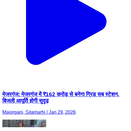
मेजरगंज: मेजरगंज में ₹162 करोड़ से बनेगा ग्रिड सब स्टेशन,
बिजली आपूर्ति होगी सुदृढ़
Majorganj, Sitamarhi | Jan 29, 2026