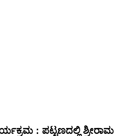
್ಯಕ್ರಮ : ಪಟ್ಟಣದಲ್ಲಿ ಶ್ರೀರಾಮ