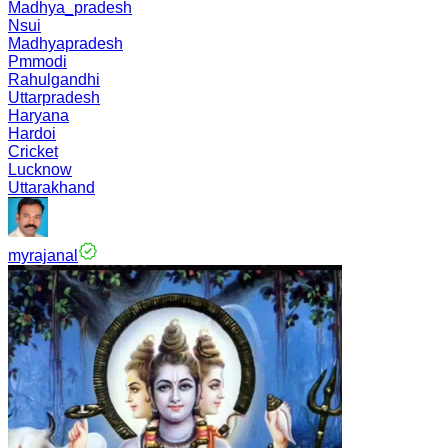
Madhya_pradesh
Nsui
Madhyapradesh
Pmmodi
Rahulgandhi
Uttarpradesh
Haryana
Hardoi
Cricket
Lucknow
Uttarakhand
myrajanal