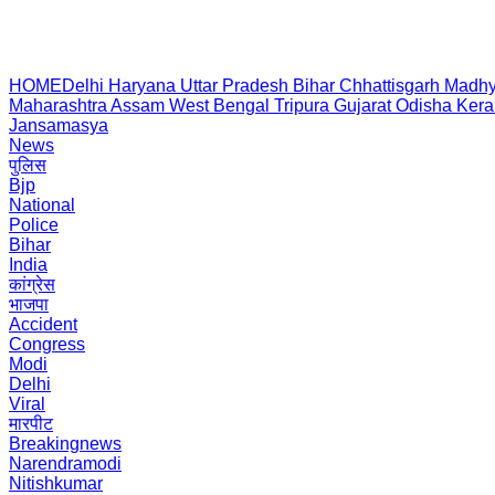
HOME
Delhi
Haryana
Uttar Pradesh
Bihar
Chhattisgarh
Madhy
Maharashtra
Assam
West Bengal
Tripura
Gujarat
Odisha
Kera
Jansamasya
News
पुलिस
Bjp
National
Police
Bihar
India
कांग्रेस
भाजपा
Accident
Congress
Modi
Delhi
Viral
मारपीट
Breakingnews
Narendramodi
Nitishkumar