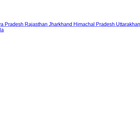
a Pradesh
Rajasthan
Jharkhand
Himachal Pradesh
Uttarakha
la