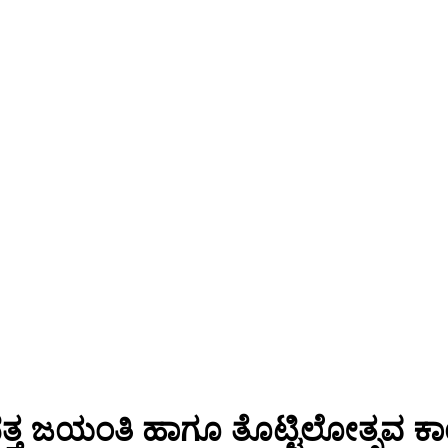
ದತ್ತ ಜಯಂತಿ ಹಾಗೂ ತೊಟ್ಟಿಲೋತ್ಸವ ಕಾರ