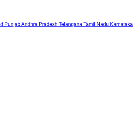
nd
Punjab
Andhra Pradesh
Telangana
Tamil Nadu
Karnataka