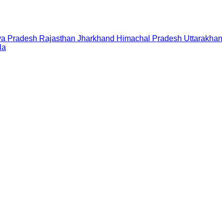
a Pradesh
Rajasthan
Jharkhand
Himachal Pradesh
Uttarakha
la