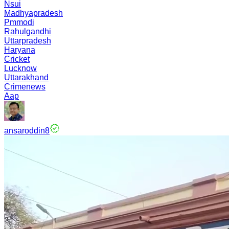
Nsui
Madhyapradesh
Pmmodi
Rahulgandhi
Uttarpradesh
Haryana
Cricket
Lucknow
Uttarakhand
Crimenews
Aap
ansaroddin8