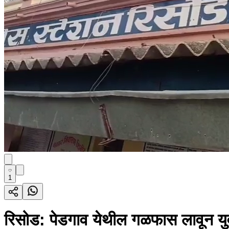
1
रिसोड: पेडगाव येथील गळफास लावून युवक