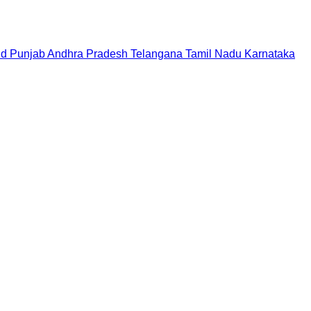
nd
Punjab
Andhra Pradesh
Telangana
Tamil Nadu
Karnataka