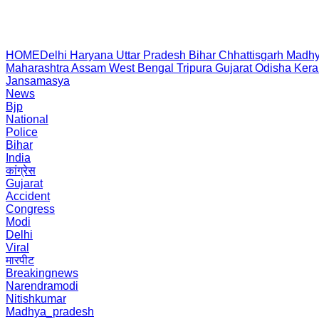
HOME
Delhi
Haryana
Uttar Pradesh
Bihar
Chhattisgarh
Madhy
Maharashtra
Assam
West Bengal
Tripura
Gujarat
Odisha
Kera
Jansamasya
News
Bjp
National
Police
Bihar
India
कांग्रेस
Gujarat
Accident
Congress
Modi
Delhi
Viral
मारपीट
Breakingnews
Narendramodi
Nitishkumar
Madhya_pradesh