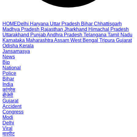
HOME
Delhi
Haryana
Uttar Pradesh
Bihar
Chhattisgarh
Madhya Pradesh
Rajasthan
Jharkhand
Himachal Pradesh
Uttarakhand
Punjab
Andhra Pradesh
Telangana
Tamil Nadu
Karnataka
Maharashtra
Assam
West Bengal
Tripura
Gujarat
Odisha
Kerala
Jansamasya
News
Bjp
National
Police
Bihar
India
कांग्रेस
बीजेपी
Gujarat
Accident
Congress
Modi
Delhi
Viral
मारपीट