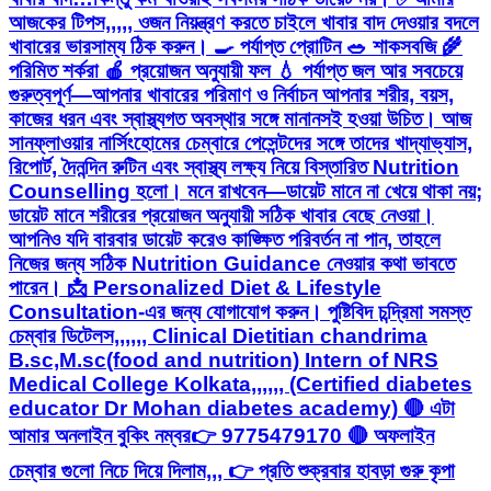
আজকের টিপস,,,,, ওজন নিয়ন্ত্রণ করতে চাইলে খাবার বাদ দেওয়ার বদলে
খাবারের ভারসাম্য ঠিক করুন। 🍳 পর্যাপ্ত প্রোটিন 🥗 শাকসবজি 🌾
পরিমিত শর্করা 🍎 প্রয়োজন অনুযায়ী ফল 💧 পর্যাপ্ত জল আর সবচেয়ে
গুরুত্বপূর্ণ—আপনার খাবারের পরিমাণ ও নির্বাচন আপনার শরীর, বয়স,
কাজের ধরন এবং স্বাস্থ্যগত অবস্থার সঙ্গে মানানসই হওয়া উচিত। আজ
সানফ্লাওয়ার নার্সিংহোমের চেম্বারে পেসেন্টদের সঙ্গে তাদের খাদ্যাভ্যাস,
রিপোর্ট, দৈনন্দিন রুটিন এবং স্বাস্থ্য লক্ষ্য নিয়ে বিস্তারিত Nutrition
Counselling হলো। মনে রাখবেন—ডায়েট মানে না খেয়ে থাকা নয়;
ডায়েট মানে শরীরের প্রয়োজন অনুযায়ী সঠিক খাবার বেছে নেওয়া।
আপনিও যদি বারবার ডায়েট করেও কাঙ্ক্ষিত পরিবর্তন না পান, তাহলে
নিজের জন্য সঠিক Nutrition Guidance নেওয়ার কথা ভাবতে
পারেন। 📩 Personalized Diet & Lifestyle
Consultation-এর জন্য যোগাযোগ করুন। পুষ্টিবিদ চন্দ্রিমা সমস্ত
চেম্বার ডিটেলস,,,,,, Clinical Dietitian chandrima
B.sc,M.sc(food and nutrition) Intern of NRS
Medical College Kolkata,,,,,, (Certified diabetes
educator Dr Mohan diabetes academy) 🔴 এটা
আমার অনলাইন বুকিং নম্বর👉 9775479170 🔴 অফলাইন
চেম্বার গুলো নিচে দিয়ে দিলাম,,, 👉 প্রতি শুক্রবার হাবড়া গুরু কৃপা