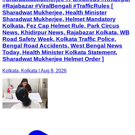
#Rajabazar #ViralBengali #TrafficRules [
Sharadwat Mukherjee, Health Minister
Sharadwat Mukherjee, Helmet Mandatory
Kolkata, Fez Cap Helmet Rule, Park Circus
News, Khidirpur News, Rajabazar Kolkata, WB
Road Safety Week, Kolkata Traffic Police,
Bengal Road Accidents, West Bengal News
Today, Health Minister Kolkata Statement,
Sharadwat Mukherjee Helmet Order ]
Kolkata, Kolkata | Aug 8, 2026