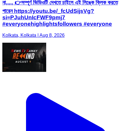
না,,,,, 👉সম্পূর্ণ ভিডিওটি দেখতে চাইলে এই লিঙ্কে ক্লিক করতে
পারেন https://youtu.be/_fcUdSijsVg?
si=PJuhUnIcFWF9pmj7
#everyonehighlightsfollowers #everyone
Kolkata, Kolkata | Aug 8, 2026