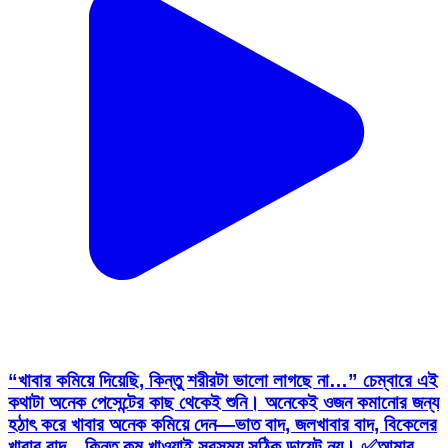
“খাবার কমিয়ে দিয়েছি, কিন্তু শরীরটা ভালো লাগছে না…” চেম্বারে এই
কথাটা অনেক পেসেন্টের কাছ থেকেই শুনি। অনেকেই ওজন কমানোর জন্য
হঠাৎ করে খাবার অনেক কমিয়ে দেন—ভাত বাদ, জলখাবার বাদ, বিকেলের
খাবার বাদ…কিন্তু কম খাওয়াই সবসময় সঠিক ডায়েট নয়। ✅আমার