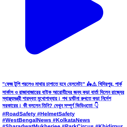
"ফেজ টুপি পরলেও মাথায় চাপাতে হবে হেলমেট!" 🛵⚠️ খিদিরপুর, পার্ক
সার্কাস ও রাজাবাজারের বাইক আরোহীদের জন্য কড়া বার্তা দিলেন রাজ্যের
স্বাস্থ্যমন্ত্রী শারদ্বত মুখোপাধ্যায়। পথ দুর্ঘটনা রুখতে কড়া নির্দেশ
সরকারের। কী বললেন তিনি? দেখুন সম্পূর্ণ ভিডিওতে! 👇
#RoadSafety #HelmetSafety
#WestBengalNews #KolkataNews
#SharadwatMukherjee #ParkCircus #Khidirpur