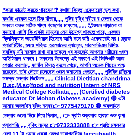
"কারা ডায়েট করতে পারবেন"❓ কথাটা কিন্তু একেবারেই ভুল কথা,
কথাটা এরকম হলে ঠিক দাঁড়ায়,,,,, পুষ্টির বৃদ্ধি শরীরে র ভেতর থেকে
সকলে করুন সঠিক খাদ্য গ্রহণের মাধ্যমে,,,,,, 🙂ওজন বাড়ানো বা
কমানো এটাই কি একটা মানুষের মেন উদ্দেশ্য থাকতে পারে, একজন
ক্লিনিক্যাল ডায়েটিশিয়ান হিসেবে আমি মনে করি একেবারেই নয়। ব্ল্যাক
প্যারামিটার, হজম শক্তি, হরমোনের ব্যালেন্স, সারকেডিএম রিদিম,
সবকিছু যদি নরমাল রাখা যায় তাহলে খুব সহজেই আপনার শরীরের ওজন
আইডিয়াল থাকবে। সকলের উদ্দেশ্যে এই কারণে এই ভিডিওটি আজ
শেয়ার করলাম,, জার্নাল কিন্তু বদলে গেছে, আপনি অনেক পিছনে পড়ে
রয়েছেন, তাই দৌড়ে চলেছেন ওজন কমানোর পেছনে,,,,,, পুষ্টিবিদ চন্দ্রিমা
সমস্ত চেম্বার ডিটেলস,,,,,, Clinical Dietitian chandrima
B.sc,M.sc(food and nutrition) Intern of NRS
Medical College Kolkata,,,,,, (Certified diabetes
educator Dr Mohan diabetes academy) 🔴 এটা
আমার অনলাইন বুকিং নম্বর👉 9775479170 🔴 অফলাইন
চেম্বার গুলো নিচে দিয়ে দিলাম,,, 👉 প্রতি শুক্রবার হাবড়া গুরু কৃপা
প্যাথলজি ,,,, বুকিং নম্বর 👉9732333888 👉 প্রতি মঙ্গলবার
বেলা 11 টা থেকে একুয়া হেলথ ডায়াগনস্টিক,(accuhealth