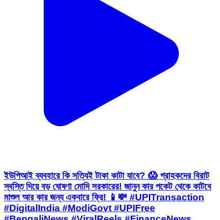
ইউপিআই ব্যবহারে কি সত্যিই টাকা কাটা যাবে? 😱 গ্রাহকদের বিরাট
স্বস্তি দিয়ে বড় ঘোষণা মোদি সরকারের! জানুন কার পকেট থেকে কাটবে
মাশুল আর কার জন্য একবারে ফ্রি! 📱💸 #UPITransaction
#DigitalIndia #ModiGovt #UPIFree
#BengaliNews #ViralReels #FinanceNews