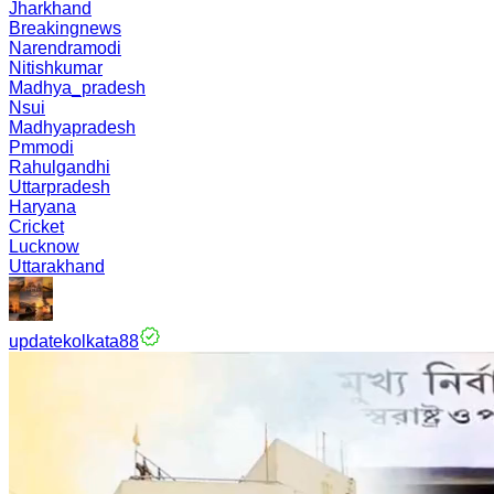
Jharkhand
Breakingnews
Narendramodi
Nitishkumar
Madhya_pradesh
Nsui
Madhyapradesh
Pmmodi
Rahulgandhi
Uttarpradesh
Haryana
Cricket
Lucknow
Uttarakhand
updatekolkata88