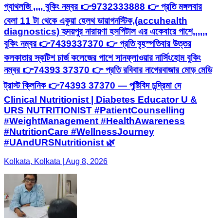
প্যাথলজি ,,,, বুকিং নম্বর 👉9732333888 👉 প্রতি মঙ্গলবার
বেলা 11 টা থেকে একুয়া হেলথ ডায়াগনস্টিক,(accuhealth
diagnostics) হৃদয়পুর নারায়ণা হসপিটাল এর একেবারে পাশে,,,,,,
বুকিং নম্বর 👉7439337370 👉 প্রতি বৃহস্পতিবার উত্তর
কলকাতার স্কটিশ চার্জ কলেজের পাশে সানফ্লাওয়ার নার্সিংহোম বুকিং
নম্বর 👉74393 37370 👉 প্রতি রবিবার নাগেরবাজার মোড় মেডি
ট্রাস্ট ক্লিনিক 👉74393 37370 — পুষ্টিবিদ চন্দ্রিমা দে
Clinical Nutritionist | Diabetes Educator U &
URS NUTRITIONIST #PatientCounselling
#WeightManagement #HealthAwareness
#NutritionCare #WellnessJourney
#UAndURSNutritionist 🌿
Kolkata, Kolkata | Aug 8, 2026