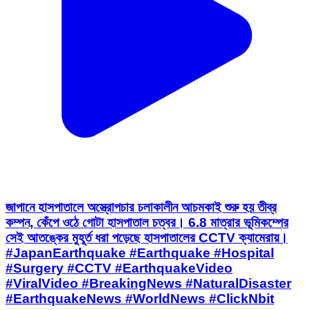
জাপানে হাসপাতালে অস্ত্রোপচার চলাকালীন আচমকাই শুরু হয় তীব্র
কম্পন, কেঁপে ওঠে গোটা হাসপাতাল চত্বর। 6.8 মাত্রার ভূমিকম্পের
সেই আতঙ্কের মুহূর্ত ধরা পড়েছে হাসপাতালের CCTV ক্যামেরায়।
#JapanEarthquake #Earthquake #Hospital
#Surgery #CCTV #EarthquakeVideo
#ViralVideo #BreakingNews #NaturalDisaster
#EarthquakeNews #WorldNews #ClickNbit