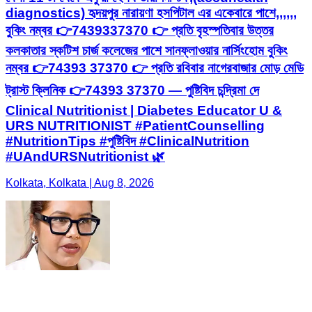
diagnostics) হৃদয়পুর নারায়ণা হসপিটাল এর একেবারে পাশে,,,,,,
বুকিং নম্বর 👉7439337370 👉 প্রতি বৃহস্পতিবার উত্তর
কলকাতার স্কটিশ চার্জ কলেজের পাশে সানফ্লাওয়ার নার্সিংহোম বুকিং
নম্বর 👉74393 37370 👉 প্রতি রবিবার নাগেরবাজার মোড় মেডি
ট্রাস্ট ক্লিনিক 👉74393 37370 — পুষ্টিবিদ চন্দ্রিমা দে
Clinical Nutritionist | Diabetes Educator U &
URS NUTRITIONIST #PatientCounselling
#NutritionTips #পুষ্টিবিদ #ClinicalNutrition
#UAndURSNutritionist 🌿
Kolkata, Kolkata | Aug 8, 2026