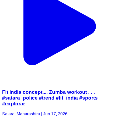
Fit india concept.... Zumba workout . . .
#satara_police #trend #fit_india #sports
#explorar
Satara, Maharashtra | Jun 17, 2026