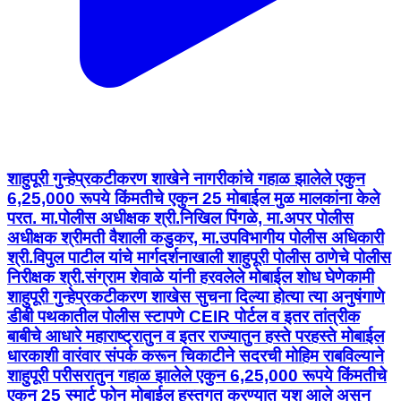
शाहुपूरी गुन्हेप्रकटीकरण शाखेने नागरीकांचे गहाळ झालेले एकुन
6,25,000 रूपये किंमतीचे एकुन 25 मोबाईल मुळ मालकांना केले
परत. मा.पोलीस अधीक्षक श्री.निखिल पिंगळे, मा.अपर पोलीस
अधीक्षक श्रीमती वैशाली कडुकर, मा.उपविभागीय पोलीस अधिकारी
श्री.विपुल पाटील यांचे मार्गदर्शनाखाली शाहुपूरी पोलीस ठाणेचे पोलीस
निरीक्षक श्री.संग्राम शेवाळे यांनी हरवलेले मोबाईल शोध घेणेकामी
शाहुपूरी गुन्हेप्रकटीकरण शाखेस सुचना दिल्या होत्या त्या अनुषंगाणे
डीबी पथकातील पोलीस स्टापणे CEIR पोर्टल व इतर तांत्रीक
बाबीचे आधारे महाराष्ट्रातुन व इतर राज्यातुन हस्ते परहस्ते मोबाईल
धारकाशी वारंवार संपर्क करून चिकाटीने सदरची मोहिम राबविल्याने
शाहुपूरी परीसरातुन गहाळ झालेले एकुन 6,25,000 रूपये किंमतीचे
एकुन 25 स्मार्ट फोन मोबाईल हस्तगत करण्यात यश आले असुन