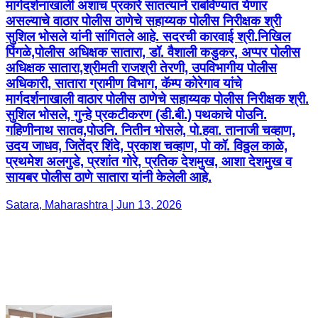
मार्गदर्शनाखाली अशाच प्रकारे सातत्याने राबविण्यात येणार
असल्याचे वाठार पोलीस ठाणेचे सहाय्यक पोलीस निरीक्षक श्री
सुशिल भोसले यांनी सांगितले आहे. सदरची कारवाई श्री.निखिल
पिंगळे,पोलीस अधिक्षक सातारा, डॉ. वैशाली कडुकर, अप्पर पोलीस
अधिक्षक सातारा,श्रीमती राजश्री तेरणी, उपविभागीय पोलीस
अधिकारी, सातारा ग्रामीण विभाग, कॅम्प कोरेगाव यांचे
मार्गदर्शनाखाली वाठार पोलीस ठाणेचे सहाय्यक पोलीस निरीक्षक श्री.
सुशिल भोसले, गुन्हे प्रकटीकरण (डी.बी.) पथकाचे पोउनि.
गहिणीनाथ सातव,पोउनि. नितीन भोसले, पो.हवा. तानाजी चव्हाण,
उदय जाधव, जितेंद्र शिंदे, प्रकाश चव्हाण, पो कॉ. विठ्ठल काळे,
प्रथमेश अलगुडे, प्रशांत गोरे, प्रतिक देशमुख, आशा देशमुख व
सायबर पोलीस ठाणे सातारा यांनी केलेली आहे.
Satara, Maharashtra | Jun 13, 2026