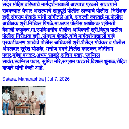
सदर मोहिम वरिष्ठांचे मार्गदर्शनाखाली अश्याच प्रकारे सातत्याने
राबवण्यात येणार असल्याचे शाहुपूरी पोलीस ठाण्याचे पोलीस ‍ निरीक्षक
श्री.संग्राम शेवाळे यांनी सांगीतले आहे. सदरची कारवाई मा.पोलीस
अधीक्षक श्री.निखिल पिंगळे,मा.अपर पोलीस अधीक्षक श्रीमती
वैशाली कडुकर,मा.उपविभागीय पोलीस अधिकारी श्री.विपुल पाटील
पोलीस निरीक्षक श्री .संग्राम शेवाळे,यांचे मार्गदर्शनाखाली गुन्हे
प्रकटीकरण शाखेचे पोलीस अधिकारी श्री.शैलेंद्र गोवेकर व पोलीस
अंमलदार सुरेश घोडके, मनोज मदने,निलेश काटकर,जोतीराम
पवार,महेश बनकर,अभय साबळे,सचिन पवार, स्वप्निल
सावंत,स्वप्निल पवार, सुमित मोरे,संग्राम फडतरे,विशाल धुमाळ,रोहित
बाजारे यांनी केली आहे.
Satara, Maharashtra | Jul 7, 2026