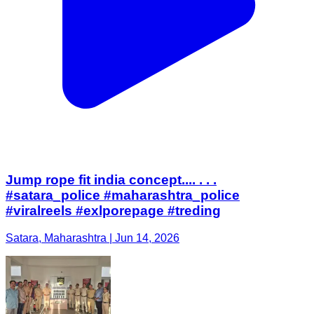
Jump rope fit india concept.... . . .
#satara_police #maharashtra_police
#viralreels #exlporepage #treding
Satara, Maharashtra | Jun 14, 2026