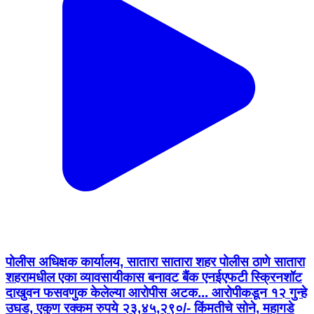
पोलीस अधिक्षक कार्यालय, सातारा सातारा शहर पोलीस ठाणे सातारा
शहरामधील एका व्यावसायीकास बनावट बैंक एनईएफटी स्क्रिनशॉट
दाखुवन फसवणुक केलेल्या आरोपीस अटक... आरोपीकडून १२ गुन्हे
उघड, एकुण रक्कम रुपये २३,४५,२९०/- किंमतीचे सोने, महागडे