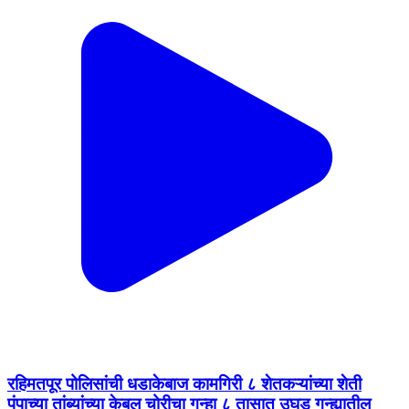
रहिमतपूर पोलिसांची धडाकेबाज कामगिरी ८ शेतकऱ्यांच्या शेती
पंपाच्या तांब्यांच्या केबल चोरीचा गुन्हा ८ तासात उघड गुन्ह्यातील