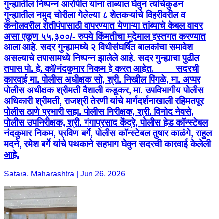
गुन्ह्यातील निष्पन्न आरोपीत यांना ताब्यात घेवुन त्यांचेकुडन
गुन्ह्यातील नमुद चोरीला गेलेल्या ८ शेतकऱ्यांचे विहरीवरील व
कॅनोलवरील शेतीपंपासाठी वापरण्यात येणाऱ्या तांब्याचे केबल वायर
असा एकूण ५५,३००/- रुपये किंमतीचा मुदेमाल हस्तगत करण्यात
आला आहे. सदर गुन्ह्यामध्ये २ विधीसंघर्षित बालकांचा समावेश
असल्याचे तपासामध्ये निष्पन्न झालेले आहे. सदर गुन्ह्याचा पुढील
तपास पो. हे. कॉ/नंदकुमार निकम हे करत आहेत. सदरची
कारवाई मा. पोलीस अधीक्षक सो, श्री. निखील पिंगळे, मा. अप्पर
पोलीस अधीक्षक श्रीमती वैशाली कडूकर, मा. उपविभागीय पोलीस
अधिकारी श्रीमती, राजश्री तेरणी यांचे मार्गदर्शनाखाली रहिमतपूर
पोलीस ठाणे प्रभारी सहा. पोलीस निरीक्षक, श्री. विनोद नेवसे,
पोलीस उपनिरीक्षक, श्री. गंगाप्रसाद केंद्रे, पोलीस हेड कॉन्स्टेबल
नंदकुमार निकम, प्रविण बर्गे, पोलीस कॉन्स्टेबल तुषार काळंगे, राहुल
मदने, रमेश बर्गे यांचे पथकाने सहभाग घेवुन सदरची कारवाई केलेली
आहे.
Satara, Maharashtra | Jun 26, 2026