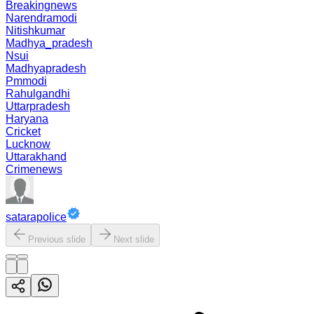
Breakingnews
Narendramodi
Nitishkumar
Madhya_pradesh
Nsui
Madhyapradesh
Pmmodi
Rahulgandhi
Uttarpradesh
Haryana
Cricket
Lucknow
Uttarakhand
Crimenews
satarapolice
Previous slide
Next slide