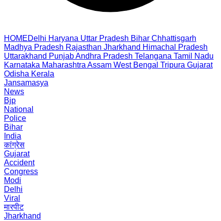
HOME
Delhi
Haryana
Uttar Pradesh
Bihar
Chhattisgarh
Madhya Pradesh
Rajasthan
Jharkhand
Himachal Pradesh
Uttarakhand
Punjab
Andhra Pradesh
Telangana
Tamil Nadu
Karnataka
Maharashtra
Assam
West Bengal
Tripura
Gujarat
Odisha
Kerala
Jansamasya
News
Bjp
National
Police
Bihar
India
कांग्रेस
Gujarat
Accident
Congress
Modi
Delhi
Viral
मारपीट
Jharkhand