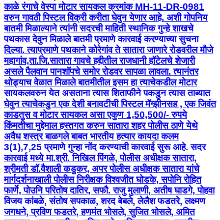
काळे रंगाचे वेस्पा मोटार सायकल क्रमांक MH-11-DR-0981
वरुन गावठी पिस्टल विक्री करीता घेवुन येणार आहे. अशी गोपनिय
बातमी मिळाल्याने त्यांनी सदरची माहिती स्थानिक गुन्हे शाखचे
पथकास देवुन मिळाले बातमी प्रमाणे कारवाई करण्याच्या सुचना
दिल्या. त्याप्रमाणे पथकाने कोरेगांव ते सातारा जाणारे रोडवरील मौजे
महागांव,ता.जि.सातारा गावचे हद्दीतील राजधानी हॉटेलचे शेजारी
असले पैलवान पानशॉपचे समोर रोडवर सापळा लावला. त्यानंतर
थोड्याच वेळात मिळाले बातमीतील इसम हा त्याचेकडील मोटार
सायकलवरुन येत असताना त्यास शिताफीने पकडुन त्यास ताब्यात
घेवुन त्याचेकडुन एक देशी बनावटीची पिस्टल मॅग्झीनसह , एक जिवंत
काडतुस व मोटार सायकल असा एकुण 1,50,500/- रुपये
किंमतीचा मुद्देमाल हस्तगत करुन सातारा शहर पोलीस ठाणे येथे
अवैध शस्त्र बाळगले बाबत भारतीय हत्यार कायदा कलम
3(1),7,25 प्रमाणे गुन्हा नोंद करण्याची कारवाई सुरू आहे. सदर
कारवाई मध्ये मा.श्री. निखिल पिंगळे, पोलीस अधीक्षक सातारा,
श्रीमती डॉ.वैशाली कडुकर, अपर पोलीस अधीक्षक सातारा यांचे
मार्गदर्शनाखाली पोलीस निरीक्षक विश्वजीत घोडके, सपोनि रोहित
फार्णे, पोउनि परितोष दातिर, सफौ. राजु मुलाणी, अतीष घाडगे, पोहवा
विजय कांबळे, संतोष सपकाळ, शरद बेबले, लेलैश फडतरे, लक्ष्मण
जगधने, प्रविण फडतरे, हणमंत भोसले, सुजित भोसले, अमित