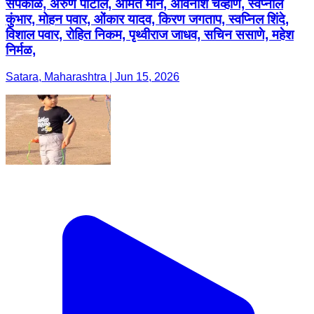
सपकाळ, अरुण पाटील, अमित माने, अविनाश चव्हाण, स्वप्नील
कुंभार, मोहन पवार, ओंकार यादव, किरण जगताप, स्वप्निल शिंदे,
विशाल पवार, रोहित निकम, पृथ्वीराज जाधव, सचिन ससाणे, महेश
निर्मळ,
Satara, Maharashtra | Jun 15, 2026