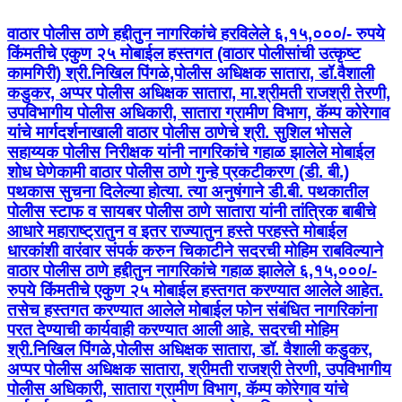
वाठार पोलीस ठाणे हद्दीतुन नागरिकांचे हरविलेले ६,१५,०००/- रुपये
किंमतीचे एकुण २५ मोबाईल हस्तगत (वाठार पोलीसांची उत्कृष्ट
कामगिरी) श्री.निखिल पिंगळे,पोलीस अधिक्षक सातारा, डॉ.वैशाली
कडुकर, अप्पर पोलीस अधिक्षक सातारा, मा.श्रीमती राजश्री तेरणी,
उपविभागीय पोलीस अधिकारी, सातारा ग्रामीण विभाग, कॅम्प कोरेगाव
यांचे मार्गदर्शनाखाली वाठार पोलीस ठाणेचे श्री. सुशिल भोसले
सहाय्यक पोलीस निरीक्षक यांनी नागरिकांचे गहाळ झालेले मोबाईल
शोध घेणेकामी वाठार पोलीस ठाणे गुन्हे प्रकटीकरण (डी. बी.)
पथकास सुचना दिलेल्या होत्या. त्या अनुषंगाने डी.बी. पथकातील
पोलीस स्टाफ व सायबर पोलीस ठाणे सातारा यांनी तांत्रिक बाबीचे
आधारे महाराष्ट्रातुन व इतर राज्यातुन हस्ते परहस्ते मोबाईल
धारकांशी वारंवार संपर्क करुन चिकाटीने सदरची मोहिम राबविल्याने
वाठार पोलीस ठाणे हद्दीतुन नागरिकांचे गहाळ झालेले ६,१५,०००/-
रुपये किंमतीचे एकुण २५ मोबाईल हस्तगत करण्यात आलेले आहेत.
तसेच हस्तगत करण्यात आलेले मोबाईल फोन संबंधित नागरिकांना
परत देण्याची कार्यवाही करण्यात आली आहे. सदरची मोहिम
श्री.निखिल पिंगळे,पोलीस अधिक्षक सातारा, डॉ. वैशाली कडुकर,
अप्पर पोलीस अधिक्षक सातारा, श्रीमती राजश्री तेरणी, उपविभागीय
पोलीस अधिकारी, सातारा ग्रामीण विभाग, कॅम्प कोरेगाव यांचे