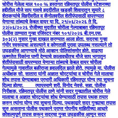
चोरीस गेलेला माल १०० % हस्तगत रहिमतपूर पोलीस स्टेशनच्या
हद्दीतील मौजे साप गावचे हददीतील खडकी शिवारातुन सुमारे ८
शेतकऱ्यांचे विहरीवरील व कॅनोलवरील शेतीपंपासाठी वापरण्यात
येणाऱ्या तांब्याचे केबल वायर या दि. २१/०६/२०२६ ते दि.
२२/०६/२०२६ रोजीच्या मुदतीत चोरीला गेल्याबाबत रहिमतपूर
पोलीस ठाण्यात गुन्हा रजिंस्टर नंबर १०१/२०२६ बी.एन.एस.
३०३(२) नुसार गुन्हा दाखल करण्यात आला होता. सदरचा गुन्हा
गंभीर स्वरूपाचा असल्याने व कोणताही पुरावा उपलब्ध नसल्याने तो
उघडकीस आणण्याचे मोठे आव्हान पोलिसांसमोर होते. वाढत्या
ऊष्णतेत पिकांना पाणी देण्याचे कालावधीतच मौजे साप भागातुन
शेतीपंपासाठी वापरण्यात येणाऱ्या तांब्याचे केबल वायर चोरीला
गेल्यामुळे गावातील बळीराजा हवालदिल झाले होते. त्यामुळे मा. पोलीस
अधीक्षक सो, सातारा यांनी अज्ञात चोरट्यांचा व चोरीस गेले मालाचा
शोध तपास घेण्याबाबत प्रभारी अधिकारी रहिमतपूर योग्य त्या सुचना
दिल्या होत्या. त्याप्रमाणे श्री. विनोद नेवसे, सहा. पोलीस
निरीक्षक, रहिमतपूर पोलीस ठाणे यांनी सदर गुन्ह्यातील चोरीस गेले
मालाचा व अज्ञात चोरट्यांचा शोध घेण्यासाठी तपास पथक तयार
करुन त्यांना योग्य त्या सुचना दिल्या. पथकाद्वारे सदर गुन्ह्याचा तपास
सुरु असताना पोलीस पथकाने प्राप्त गोपनीय माहितीच्या आधारे
कौशल्यपूर्ण तपास करून सदरचा गुन्हा उघडकीस आणून सदर