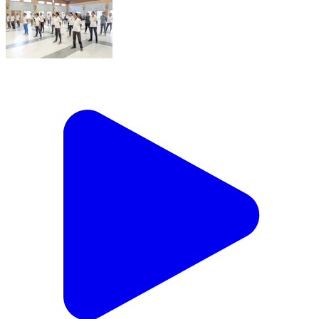
भारत सरकारने फिट इंडिया हि संकल्पना सुरु केली असून त्या