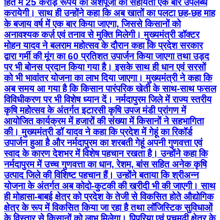
हित में 25 करोड़ रूपये की अंशपूजी की सहायता एक बार उपलब्ध
करायेगी। साथ ही उन्होंने कहा कि अब खातों का पलटा छह-छह माह
के बजाय वर्ष में एक बार किया जाएगा, जिससे किसानों को
अनावश्यक कर्ज़ एवं तनाव से मुक्ति मिलेगी। मुख्यमंत्री डॉक्टर
मोहन यादव ने बलराम महोत्सव के दौरान कहा कि प्रदेश सरकार
द्वारा गर्मी की मूंग का 60 प्रतिशत उपार्जन किया जाएगा तथा उड़द
पर भी बोनस प्रदान किया गया है। इसके साथ ही धान एवं सरसों
को भी भावांतर योजना का लाभ दिया जाएगा। मुख्यमंत्री ने कहा कि
अब समय आ गया है कि किसान पारंपरिक खेती के साथ-साथ फसल
विविधीकरण पर भी विशेष ध्यान दें। नर्मदापुरम जिले में राज्य स्तरीय
कृषि महोत्सव के अंतर्गत इटारसी कृषि उपज मंडी प्रांगण में
आयोजित कार्यक्रम में हजारों की संख्या में किसानों ने सहभागिता
की। मुख्यमंत्री डॉ यादव ने कहा कि प्रदेश में गेहूं का रिकॉर्ड
उपार्जन हुआ है और नर्मदापुरम का शरबती गेहूं अपनी गुणवत्ता एवं
स्वाद के कारण देशभर में विशेष पहचान रखता है। उन्होंने कहा कि
नर्मदापुरम में उच्च गुणवत्ता का धान, रेशम, बांस सहित अनेक कृषि
उत्पाद जिले की विशिष्ट पहचान हैं। उन्होंने बताया कि श्रीअन्न
योजना के अंतर्गत अब कोदो-कुटकी की खरीदी भी की जाएगी। साथ
ही मोहासा-बाबई क्षेत्र को प्रदेश के तेजी से विकसित होते औद्योगिक
क्षेत्र के रूप में विकसित किया जा रहा है तथा लॉजिस्टिक सुविधाओं
के विस्तार से किसानों को लाभ मिलेगा। पिपरिया एवं पचमढ़ी क्षेत्र के