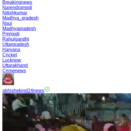
Breakingnews
Narendramodi
Nitishkumar
Madhya_pradesh
Nsui
Madhyapradesh
Pmmodi
Rahulgandhi
Uttarpradesh
Haryana
Cricket
Lucknow
Uttarakhand
Crimenews
abhishekind24news