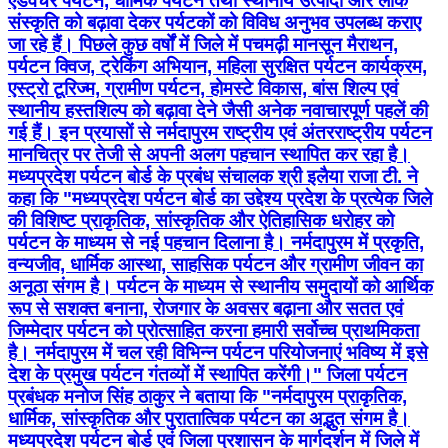
एडवेंचर पर्यटन, धार्मिक पर्यटन तथा स्थानीय उत्पादों और लोक
संस्कृति को बढ़ावा देकर पर्यटकों को विविध अनुभव उपलब्ध कराए
जा रहे हैं। पिछले कुछ वर्षों में जिले में पचमढ़ी मानसून मैराथन,
पर्यटन क्विज, ट्रेकिंग अभियान, महिला सुरक्षित पर्यटन कार्यक्रम,
एस्ट्रो टूरिज्म, ग्रामीण पर्यटन, होमस्टे विकास, बांस शिल्प एवं
स्थानीय हस्तशिल्प को बढ़ावा देने जैसी अनेक नवाचारपूर्ण पहलें की
गई हैं। इन प्रयासों से नर्मदापुरम राष्ट्रीय एवं अंतरराष्ट्रीय पर्यटन
मानचित्र पर तेजी से अपनी अलग पहचान स्थापित कर रहा है।
मध्यप्रदेश पर्यटन बोर्ड के प्रबंध संचालक श्री इलैया राजा टी. ने
कहा कि "मध्यप्रदेश पर्यटन बोर्ड का उद्देश्य प्रदेश के प्रत्येक जिले
की विशिष्ट प्राकृतिक, सांस्कृतिक और ऐतिहासिक धरोहर को
पर्यटन के माध्यम से नई पहचान दिलाना है। नर्मदापुरम में प्रकृति,
वन्यजीव, धार्मिक आस्था, साहसिक पर्यटन और ग्रामीण जीवन का
अनूठा संगम है। पर्यटन के माध्यम से स्थानीय समुदायों को आर्थिक
रूप से सशक्त बनाना, रोजगार के अवसर बढ़ाना और सतत एवं
जिम्मेदार पर्यटन को प्रोत्साहित करना हमारी सर्वोच्च प्राथमिकता
है। नर्मदापुरम में चल रही विभिन्न पर्यटन परियोजनाएं भविष्य में इसे
देश के प्रमुख पर्यटन गंतव्यों में स्थापित करेंगी।" जिला पर्यटन
प्रबंधक मनोज सिंह ठाकुर ने बताया कि "नर्मदापुरम प्राकृतिक,
धार्मिक, सांस्कृतिक और पुरातात्विक पर्यटन का अद्भुत संगम है।
मध्यप्रदेश पर्यटन बोर्ड एवं जिला प्रशासन के मार्गदर्शन में जिले में