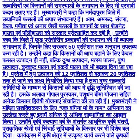
रहवासियों एवं किसानों की समस्याओं के समाधान के लिए भी प्रभावी
कदम उठाए गए हैं। मुख्यमंत्री ने कहा कि नर्मदापुरम जिले में
उद्यानिकी फसलों की अपार संभावनाएं हैं। आम, अमरूद, संतरा,
केला, पपीता एवं अनार जैसी फसलों के बागानों के साथ शेडनेट
हाउस एवं पॉलीहाउस को सरकार प्रोत्साहित कर रही है। उन्होंने
कहा कि जिले में फूड प्रोसेसिंग इकाइयों की स्थापना की भी व्यापक
संभावनाएं हैं, जिनके लिए सरकार 50 प्रतिशत तक अनुदान उपलब्ध
करा रही है। उन्होंने कहा कि किसानों की आय बढ़ाने के लिए केवल
फसल उत्पादन ही नहीं, बल्कि दुग्ध उत्पादन, मत्स्य पालन, पुष्प
उत्पादन, कुक्कुट पालन एवं बकरी पालन को भी बढ़ावा दिया जा रहा
है। प्रदेश में दूध उत्पादन को 12 प्रतिशत से बढ़ाकर 20 प्रतिशत
तक ले जाने का लक्ष्य निर्धारित किया गया है तथा दुग्ध सहकारी
समितियों के माध्यम से किसानों की आय में वृद्धि सुनिश्चित की जा
रही है। इसके अलावा गोपाल पुरस्कार, पशुधन बीमा योजना सहित
अनेक किसान हितैषी योजनाएं संचालित की जा रही हैं। मुख्यमंत्री ने
महिला सशक्तिकरण के लिए "एक बगिया मां के नाम" अभियान का
उल्लेख करते हुए इसमें अधिक से अधिक सहभागिता का आह्वान
किया। उन्होंने कृषि कल्याण वर्ष के अंतर्गत आधुनिक कृषि यंत्रों,
प्राकृतिक खेती एवं सिंचाई सुविधाओं के विस्तार पर भी विशेष बल
दिया। कार्यक्रम में कृषि क्षेत्र में उत्कृष्ट कार्य करने वाले कृषकों