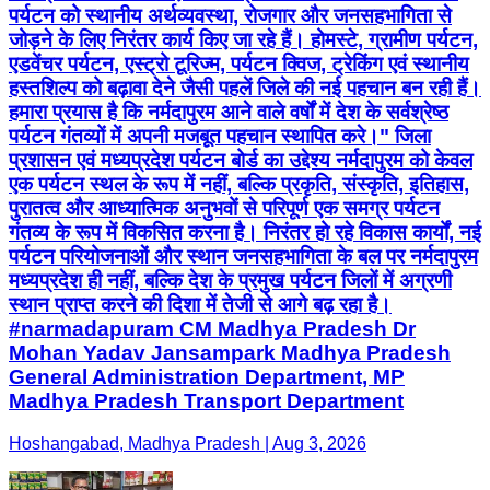
पर्यटन को स्थानीय अर्थव्यवस्था, रोजगार और जनसहभागिता से
जोड़ने के लिए निरंतर कार्य किए जा रहे हैं। होमस्टे, ग्रामीण पर्यटन,
एडवेंचर पर्यटन, एस्ट्रो टूरिज्म, पर्यटन क्विज, ट्रेकिंग एवं स्थानीय
हस्तशिल्प को बढ़ावा देने जैसी पहलें जिले की नई पहचान बन रही हैं।
हमारा प्रयास है कि नर्मदापुरम आने वाले वर्षों में देश के सर्वश्रेष्ठ
पर्यटन गंतव्यों में अपनी मजबूत पहचान स्थापित करे।" जिला
प्रशासन एवं मध्यप्रदेश पर्यटन बोर्ड का उद्देश्य नर्मदापुरम को केवल
एक पर्यटन स्थल के रूप में नहीं, बल्कि प्रकृति, संस्कृति, इतिहास,
पुरातत्व और आध्यात्मिक अनुभवों से परिपूर्ण एक समग्र पर्यटन
गंतव्य के रूप में विकसित करना है। निरंतर हो रहे विकास कार्यों, नई
पर्यटन परियोजनाओं और स्थान जनसहभागिता के बल पर नर्मदापुरम
मध्यप्रदेश ही नहीं, बल्कि देश के प्रमुख पर्यटन जिलों में अग्रणी
स्थान प्राप्त करने की दिशा में तेजी से आगे बढ़ रहा है।
#narmadapuram CM Madhya Pradesh Dr
Mohan Yadav Jansampark Madhya Pradesh
General Administration Department, MP
Madhya Pradesh Transport Department
Hoshangabad, Madhya Pradesh | Aug 3, 2026