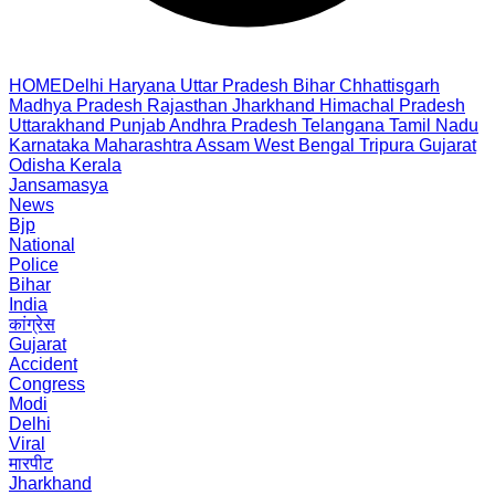
HOME
Delhi
Haryana
Uttar Pradesh
Bihar
Chhattisgarh
Madhya Pradesh
Rajasthan
Jharkhand
Himachal Pradesh
Uttarakhand
Punjab
Andhra Pradesh
Telangana
Tamil Nadu
Karnataka
Maharashtra
Assam
West Bengal
Tripura
Gujarat
Odisha
Kerala
Jansamasya
News
Bjp
National
Police
Bihar
India
कांग्रेस
Gujarat
Accident
Congress
Modi
Delhi
Viral
मारपीट
Jharkhand