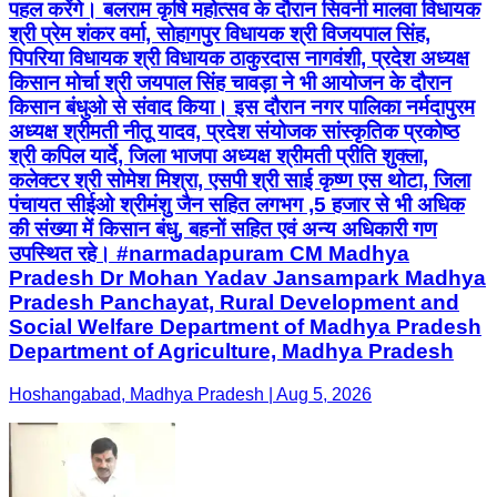
पहल करेंगे। बलराम कृषि महोत्सव के दौरान सिवनी मालवा विधायक
श्री प्रेम शंकर वर्मा, सोहागपुर विधायक श्री विजयपाल सिंह,
पिपरिया विधायक श्री विधायक ठाकुरदास नागवंशी, प्रदेश अध्यक्ष
किसान मोर्चा श्री जयपाल सिंह चावड़ा ने भी आयोजन के दौरान
किसान बंधुओ से संवाद किया। इस दौरान नगर पालिका नर्मदापुरम
अध्यक्ष श्रीमती नीतू यादव, प्रदेश संयोजक सांस्कृतिक प्रकोष्ठ
श्री कपिल यार्दे, जिला भाजपा अध्यक्ष श्रीमती प्रीति शुक्ला,
कलेक्टर श्री सोमेश मिश्रा, एसपी श्री साई कृष्ण एस थोटा, जिला
पंचायत सीईओ श्रीमंशु जैन सहित लगभग ,5 हजार से भी अधिक
की संख्या में किसान बंधु, बहनों सहित एवं अन्य अधिकारी गण
उपस्थित रहे। #narmadapuram CM Madhya
Pradesh Dr Mohan Yadav Jansampark Madhya
Pradesh Panchayat, Rural Development and
Social Welfare Department of Madhya Pradesh
Department of Agriculture, Madhya Pradesh
Hoshangabad, Madhya Pradesh | Aug 5, 2026