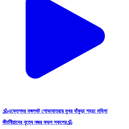
🕉️এক্তেশ্বর মঙ্গলঘট শোভাযাত্রায় মুখর বাঁকুড়া শহর! মহিলা
কীর্তনীয়াদের নৃত্যে নজর কড়ল সকলের🕉️