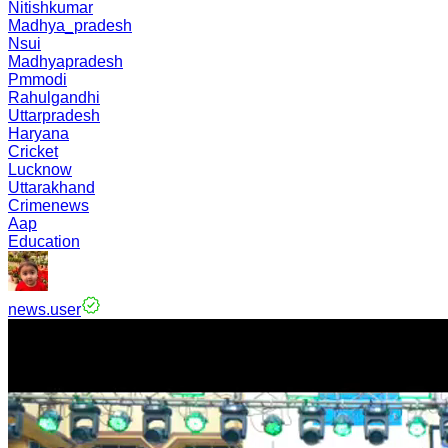
Nitishkumar
Madhya_pradesh
Nsui
Madhyapradesh
Pmmodi
Rahulgandhi
Uttarpradesh
Haryana
Cricket
Lucknow
Uttarakhand
Crimenews
Aap
Education
news.user