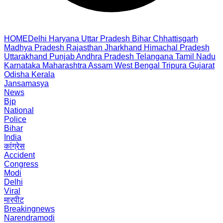
HOME
Delhi
Haryana
Uttar Pradesh
Bihar
Chhattisgarh
Madhya Pradesh
Rajasthan
Jharkhand
Himachal Pradesh
Uttarakhand
Punjab
Andhra Pradesh
Telangana
Tamil Nadu
Karnataka
Maharashtra
Assam
West Bengal
Tripura
Gujarat
Odisha
Kerala
Jansamasya
News
Bjp
National
Police
Bihar
India
कांग्रेस
Accident
Congress
Modi
Delhi
Viral
मारपीट
Breakingnews
Narendramodi