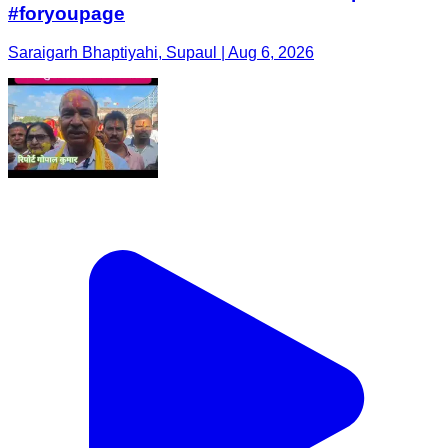
#foryoupage
Saraigarh Bhaptiyahi, Supaul | Aug 6, 2026