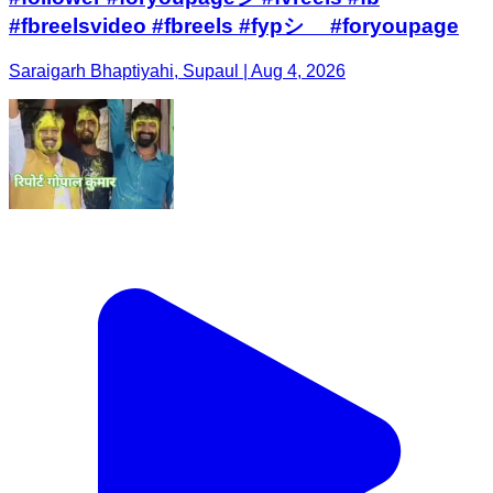
#fbreelsvideo #fbreels #fypシ゚ #foryoupage
Saraigarh Bhaptiyahi, Supaul | Aug 4, 2026