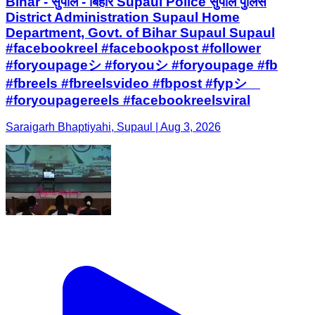
Bihar - सुपौल - बिहार Supaul Police सुपौल पुलिस
District Administration Supaul Home
Department, Govt. of Bihar Supaul Supaul
#facebookreel #facebookpost #follower
#foryoupageシ #foryouシ #foryoupage #fb
#fbreels #fbreelsvideo #fbpost #fypシ゚
#foryoupagereels #facebookreelsviral
Saraigarh Bhaptiyahi, Supaul | Aug 3, 2026