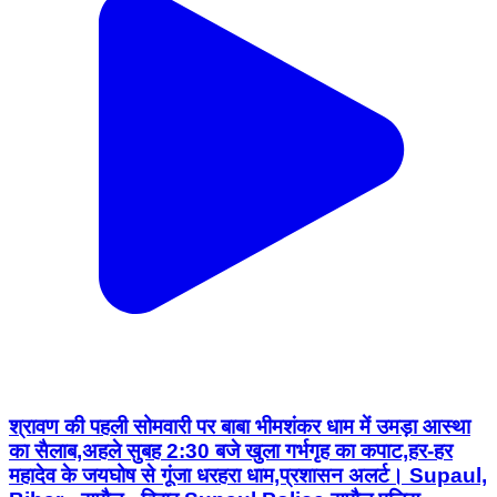
श्रावण की पहली सोमवारी पर बाबा भीमशंकर धाम में उमड़ा आस्था
का सैलाब,अहले सुबह 2:30 बजे खुला गर्भगृह का कपाट,हर-हर
महादेव के जयघोष से गूंजा धरहरा धाम,प्रशासन अलर्ट। Supaul,