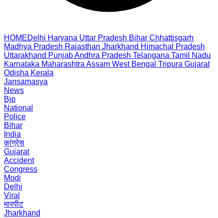
HOME
Delhi
Haryana
Uttar Pradesh
Bihar
Chhattisgarh
Madhya Pradesh
Rajasthan
Jharkhand
Himachal Pradesh
Uttarakhand
Punjab
Andhra Pradesh
Telangana
Tamil Nadu
Karnataka
Maharashtra
Assam
West Bengal
Tripura
Gujarat
Odisha
Kerala
Jansamasya
News
Bjp
National
Police
Bihar
India
कांग्रेस
Gujarat
Accident
Congress
Modi
Delhi
Viral
मारपीट
Jharkhand