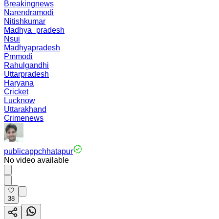
Breakingnews
Narendramodi
Nitishkumar
Madhya_pradesh
Nsui
Madhyapradesh
Pmmodi
Rahulgandhi
Uttarpradesh
Haryana
Cricket
Lucknow
Uttarakhand
Crimenews
publicappchhatapur
No video available
38