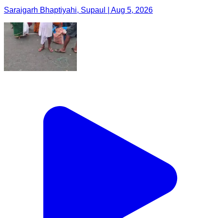
Saraigarh Bhaptiyahi, Supaul | Aug 5, 2026