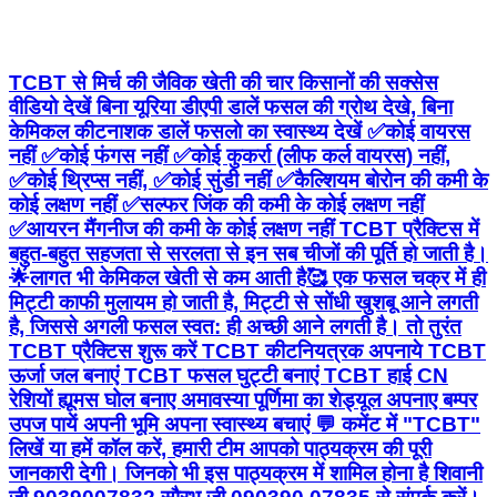
TCBT से मिर्च की जैविक खेती की चार किसानों की सक्सेस
वीडियो देखें बिना यूरिया डीएपी डालें फसल की ग्रोथ देखे, बिना
केमिकल कीटनाशक डालें फसलाे का स्वास्थ्य देखें ✅कोई वायरस
नहीं ✅कोई फंगस नहीं ✅कोई कुकर्रा (लीफ कर्ल वायरस) नहीं,
✅कोई थ्रिप्स नहीं, ✅कोई सुंडी नहीं ✅कैल्शियम बोरोन की कमी के
कोई लक्षण नहीं ✅सल्फर जिंक की कमी के कोई लक्षण नहीं
✅आयरन मैंगनीज की कमी के कोई लक्षण नहीं TCBT प्रैक्टिस में
बहुत-बहुत सहजता से सरलता से इन सब चीजों की पूर्ति हो जाती है।
🌟लागत भी केमिकल खेती से कम आती है🥰 एक फसल चक्र में ही
मिट्टी काफी मुलायम हो जाती है, मिट्टी से सोंधी खुशबू आने लगती
है, जिससे अगली फसल स्वत: ही अच्छी आने लगती है। तो तुरंत
TCBT प्रैक्टिस शुरू करें TCBT कीटनियत्रक अपनाये TCBT
ऊर्जा जल बनाएं TCBT फसल घुट्टी बनाएं TCBT हाई CN
रेशियों ह्यूमस घोल बनाए अमावस्या पूर्णिमा का शेड्यूल अपनाए बम्पर
उपज पायें अपनी भूमि अपना स्वास्थ्य बचाएं 💬 कमेंट में "TCBT"
लिखें या हमें कॉल करें, हमारी टीम आपको पाठ्यक्रम की पूरी
जानकारी देगी। जिनको भी इस पाठ्यक्रम में शामिल होना है शिवानी