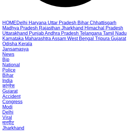
HOME
Delhi
Haryana
Uttar Pradesh
Bihar
Chhattisgarh
Madhya Pradesh
Rajasthan
Jharkhand
Himachal Pradesh
Uttarakhand
Punjab
Andhra Pradesh
Telangana
Tamil Nadu
Karnataka
Maharashtra
Assam
West Bengal
Tripura
Gujarat
Odisha
Kerala
Jansamasya
News
Bjp
National
Police
Bihar
India
कांग्रेस
Gujarat
Accident
Congress
Modi
Delhi
Viral
मारपीट
Jharkhand