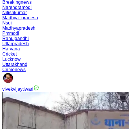
Breakingnews
Narendramodi
Nitishkumar
Madhya_pradesh
Nsui
Madhyapradesh
Pmmodi
Rahulgandhi
Uttarpradesh
Haryana
Cricket
Lucknow
Uttarakhand
Crimenews
vivekvijaytiwari