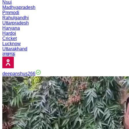
Nsui
Madhyapradesh
Pmmodi
Rahulgandhi
Uttarpradesh
Haryana
Hardoi
Cricket
Lucknow
Uttarakhand
लखनऊ
deepanshus266