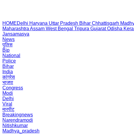
HOME
Delhi
Haryana
Uttar Pradesh
Bihar
Chhattisgarh
Madhy
Maharashtra
Assam
West Bengal
Tripura
Gujarat
Odisha
Kera
Jansamasya
News
पुलिस
Bjp
National
Police
Bihar
India
कांग्रेस
भाजपा
Congress
Modi
Delhi
Viral
मारपीट
Breakingnews
Narendramodi
Nitishkumar
Madhya_pradesh