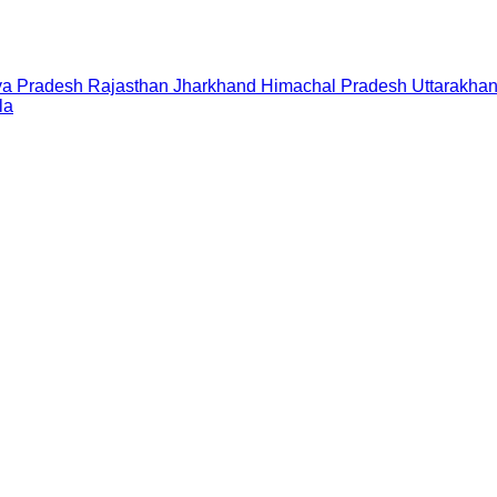
a Pradesh
Rajasthan
Jharkhand
Himachal Pradesh
Uttarakha
la