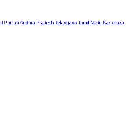
nd
Punjab
Andhra Pradesh
Telangana
Tamil Nadu
Karnataka