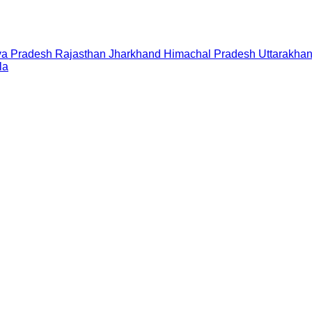
a Pradesh
Rajasthan
Jharkhand
Himachal Pradesh
Uttarakha
la