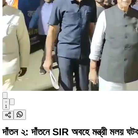
1
দাঁতন ২: দাঁতনে SIR অবহে মন্ত্রী মলয় ঘট