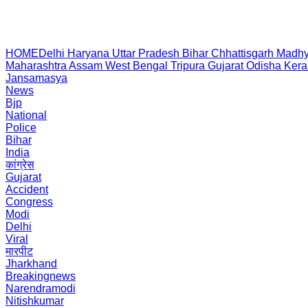
HOME
Delhi
Haryana
Uttar Pradesh
Bihar
Chhattisgarh
Madhy
Maharashtra
Assam
West Bengal
Tripura
Gujarat
Odisha
Kera
Jansamasya
News
Bjp
National
Police
Bihar
India
कांग्रेस
Gujarat
Accident
Congress
Modi
Delhi
Viral
मारपीट
Jharkhand
Breakingnews
Narendramodi
Nitishkumar