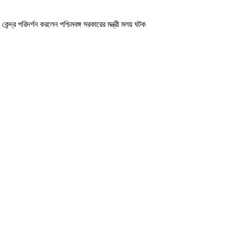
ন্দ্র পরিদর্শন করলেন পশ্চিমবঙ্গ সরকারের মন্ত্রী মলয় ঘটক