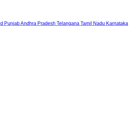
nd
Punjab
Andhra Pradesh
Telangana
Tamil Nadu
Karnataka