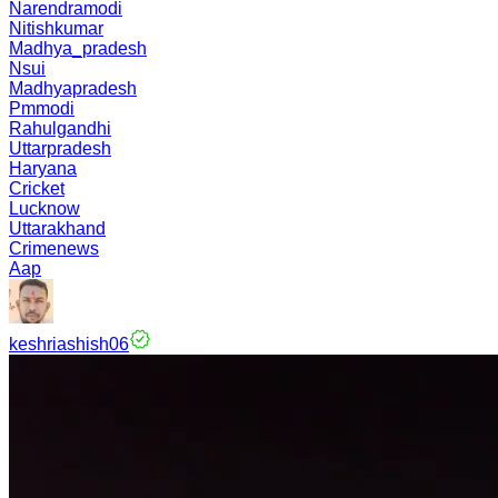
Narendramodi
Nitishkumar
Madhya_pradesh
Nsui
Madhyapradesh
Pmmodi
Rahulgandhi
Uttarpradesh
Haryana
Cricket
Lucknow
Uttarakhand
Crimenews
Aap
keshriashish06