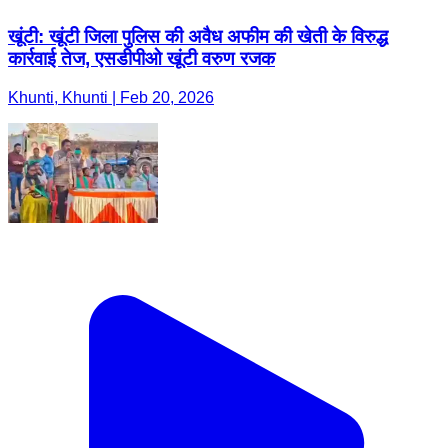
खूंटी: खूंटी जिला पुलिस की अवैध अफीम की खेती के विरुद्ध
कार्रवाई तेज, एसडीपीओ खूंटी वरुण रजक
Khunti, Khunti | Feb 20, 2026