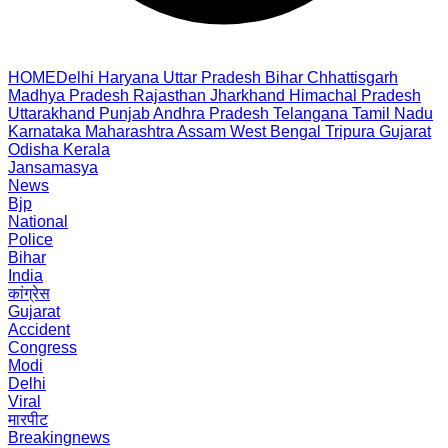
HOME
Delhi
Haryana
Uttar Pradesh
Bihar
Chhattisgarh
Madhya Pradesh
Rajasthan
Jharkhand
Himachal Pradesh
Uttarakhand
Punjab
Andhra Pradesh
Telangana
Tamil Nadu
Karnataka
Maharashtra
Assam
West Bengal
Tripura
Gujarat
Odisha
Kerala
Jansamasya
News
Bjp
National
Police
Bihar
India
कांग्रेस
Gujarat
Accident
Congress
Modi
Delhi
Viral
मारपीट
Breakingnews