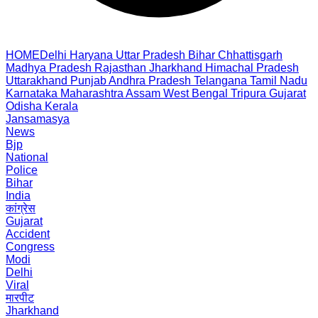
HOME
Delhi
Haryana
Uttar Pradesh
Bihar
Chhattisgarh
Madhya Pradesh
Rajasthan
Jharkhand
Himachal Pradesh
Uttarakhand
Punjab
Andhra Pradesh
Telangana
Tamil Nadu
Karnataka
Maharashtra
Assam
West Bengal
Tripura
Gujarat
Odisha
Kerala
Jansamasya
News
Bjp
National
Police
Bihar
India
कांग्रेस
Gujarat
Accident
Congress
Modi
Delhi
Viral
मारपीट
Jharkhand