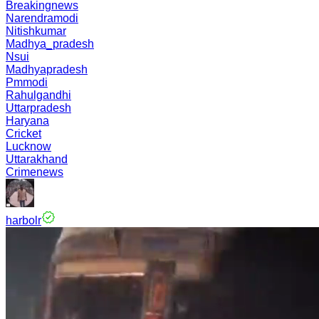
Breakingnews
Narendramodi
Nitishkumar
Madhya_pradesh
Nsui
Madhyapradesh
Pmmodi
Rahulgandhi
Uttarpradesh
Haryana
Cricket
Lucknow
Uttarakhand
Crimenews
harbolr