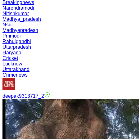
Breakingnews
Narendramodi
Nitishkumar
Madhya_pradesh
Nsui
Madhyapradesh
Pmmodi
Rahulgandhi
Uttarpradesh
Haryana
Cricket
Lucknow
Uttarakhand
Crimenews
deepak9313717_2