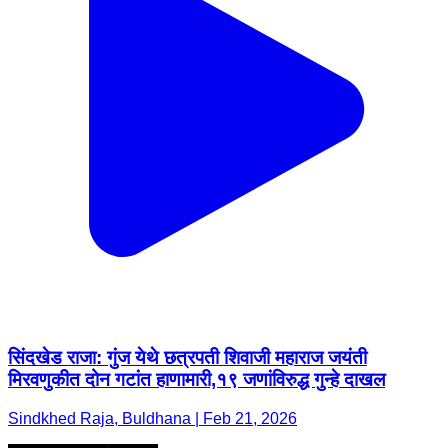
सिंदखेड राजा: गुंज येथे छत्रपती शिवाजी महाराज जयंती
मिरवणुकीत दोन गटांत हाणामारी,१९ जणांविरुद्ध गुन्हे दाखल
Sindkhed Raja, Buldhana | Feb 21, 2026