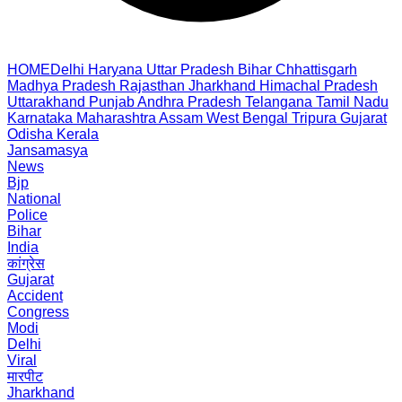
HOME
Delhi
Haryana
Uttar Pradesh
Bihar
Chhattisgarh
Madhya Pradesh
Rajasthan
Jharkhand
Himachal Pradesh
Uttarakhand
Punjab
Andhra Pradesh
Telangana
Tamil Nadu
Karnataka
Maharashtra
Assam
West Bengal
Tripura
Gujarat
Odisha
Kerala
Jansamasya
News
Bjp
National
Police
Bihar
India
कांग्रेस
Gujarat
Accident
Congress
Modi
Delhi
Viral
मारपीट
Jharkhand