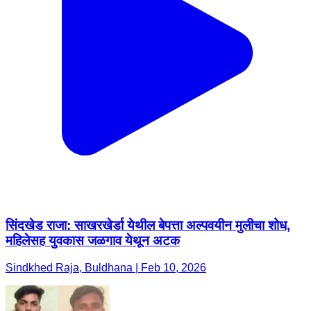
सिंदखेड राजा: साखरखेर्डा येथील बेपत्ता अल्पवयीन मुलीचा शोध,
महिलेसह युवकास जळगाव येथून अटक
Sindkhed Raja, Buldhana | Feb 10, 2026