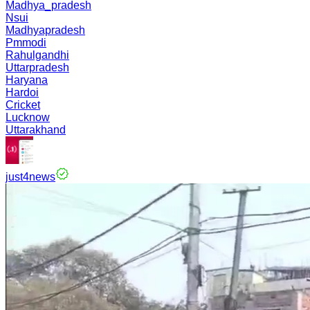
Madhya_pradesh
Nsui
Madhyapradesh
Pmmodi
Rahulgandhi
Uttarpradesh
Haryana
Hardoi
Cricket
Lucknow
Uttarakhand
just4news