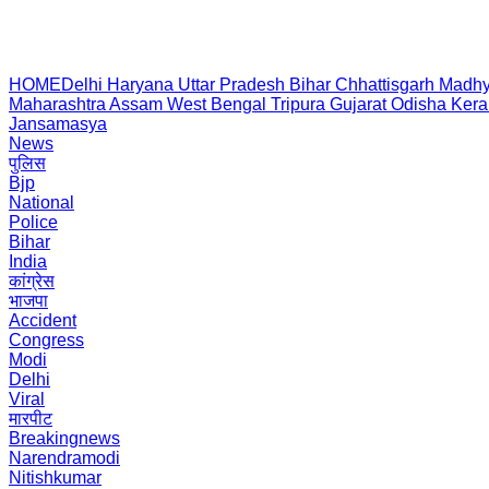
HOME
Delhi
Haryana
Uttar Pradesh
Bihar
Chhattisgarh
Madhy
Maharashtra
Assam
West Bengal
Tripura
Gujarat
Odisha
Kera
Jansamasya
News
पुलिस
Bjp
National
Police
Bihar
India
कांग्रेस
भाजपा
Accident
Congress
Modi
Delhi
Viral
मारपीट
Breakingnews
Narendramodi
Nitishkumar