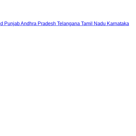
nd
Punjab
Andhra Pradesh
Telangana
Tamil Nadu
Karnataka