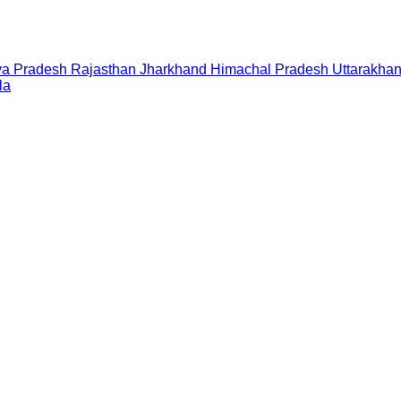
a Pradesh
Rajasthan
Jharkhand
Himachal Pradesh
Uttarakha
la