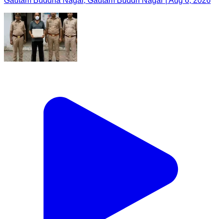
Gautam Buddha Nagar, Gautam Buddh Nagar | Aug 6, 2026