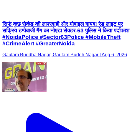
सिर्फ कुछ सेकंड की लापरवाही और मोबाइल गायब! रेड लाइट पर
सक्रिय टप्पेबाजी गैंग का नोएडा सेक्टर-63 पुलिस ने किया पर्दाफाश
#NoidaPolice #Sector63Police #MobileTheft
#CrimeAlert #GreaterNoida
Gautam Buddha Nagar, Gautam Buddh Nagar | Aug 6, 2026