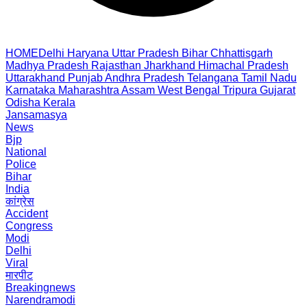
HOME
Delhi
Haryana
Uttar Pradesh
Bihar
Chhattisgarh
Madhya Pradesh
Rajasthan
Jharkhand
Himachal Pradesh
Uttarakhand
Punjab
Andhra Pradesh
Telangana
Tamil Nadu
Karnataka
Maharashtra
Assam
West Bengal
Tripura
Gujarat
Odisha
Kerala
Jansamasya
News
Bjp
National
Police
Bihar
India
कांग्रेस
Accident
Congress
Modi
Delhi
Viral
मारपीट
Breakingnews
Narendramodi