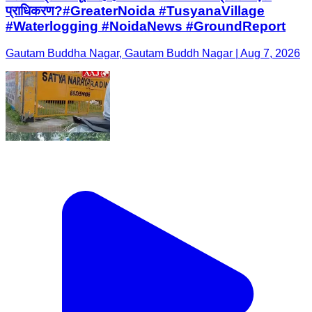
प्राधिकरण?#GreaterNoida #TusyanaVillage
#Waterlogging #NoidaNews #GroundReport
Gautam Buddha Nagar, Gautam Buddh Nagar | Aug 7, 2026