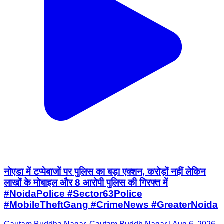
नोएडा में टप्पेबाजों पर पुलिस का बड़ा एक्शन, करोड़ों नहीं लेकिन
लाखों के मोबाइल और 8 आरोपी पुलिस की गिरफ्त में
#NoidaPolice #Sector63Police
#MobileTheftGang #CrimeNews #GreaterNoida