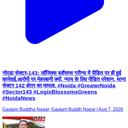
नोएडा सेक्टर-143: लॉजिक्स ब्लॉसम्स ग्रीन्स में पीड़ित पर ही हुई
कार्रवाई,आरोपी पर मेहरबानी क्यों, न्याय के लिए पीड़ित परेशान, थाना
सेक्टर 142 क्षेत्र का मामला, #Noida #GreaterNoida
#Sector143 #LogixBlossomsGreens
#NoidaNews
Gautam Buddha Nagar, Gautam Buddh Nagar | Aug 7, 2026