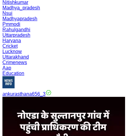
Nitishkumar
Madhya_pradesh
Nsui
Madhyapradesh
Pmmodi
Rahulgandhi
Uttarpradesh
Haryana
Cricket
Lucknow
Uttarakhand
Crimenews
Aap
Education
ankurasthana656_3