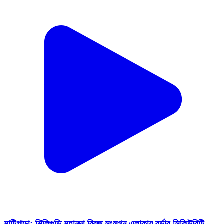
মাটিগাড়া: শিলিগুড়ি মহানন্দা ব্রিজ সংলগ্ন এলাকায় বর্ডার সিকিউরিটি