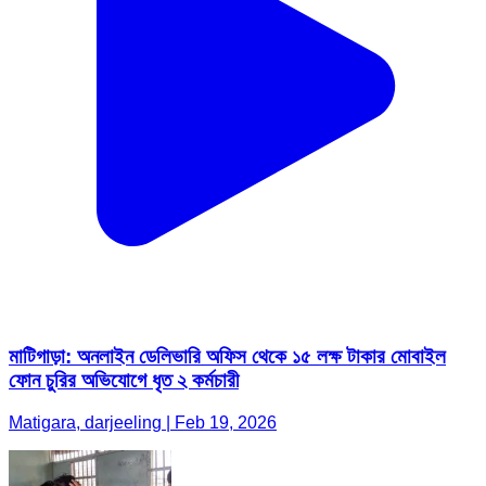
মাটিগাড়া: অনলাইন ডেলিভারি অফিস থেকে ১৫ লক্ষ টাকার মোবাইল
ফোন চুরির অভিযোগে ধৃত ২ কর্মচারী
Matigara, darjeeling | Feb 19, 2026