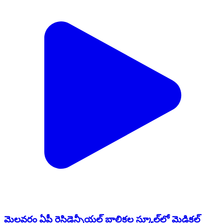
మైలవరం ఏపీ రెసిడెన్సీయల్ బాలికల స్కూల్‌లో మెడికల్