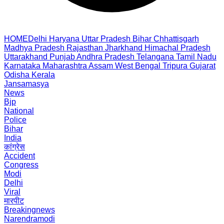
HOME
Delhi
Haryana
Uttar Pradesh
Bihar
Chhattisgarh
Madhya Pradesh
Rajasthan
Jharkhand
Himachal Pradesh
Uttarakhand
Punjab
Andhra Pradesh
Telangana
Tamil Nadu
Karnataka
Maharashtra
Assam
West Bengal
Tripura
Gujarat
Odisha
Kerala
Jansamasya
News
Bjp
National
Police
Bihar
India
कांग्रेस
Accident
Congress
Modi
Delhi
Viral
मारपीट
Breakingnews
Narendramodi