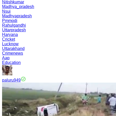
Nitishkumar
Madhya_pradesh
Nsui
Madhyapradesh
Pmmodi
Rahulgandhi
Uttarpradesh
Haryana
Cricket
Lucknow
Uttarakhand
Crimenews
Aap
Education
paluru949