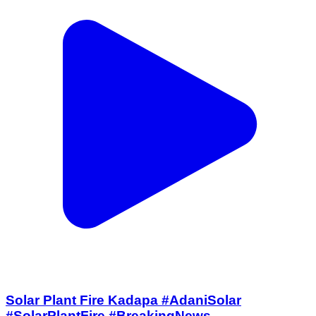
Solar Plant Fire Kadapa #AdaniSolar
#SolarPlantFire #BreakingNews