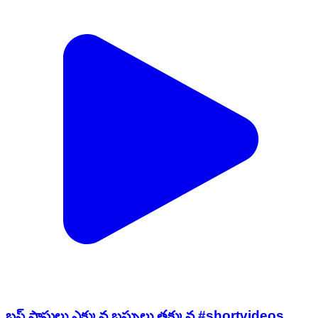
బస్ పాసులు ఎక్కువ బస్సులు తక్కువ #shortvideos