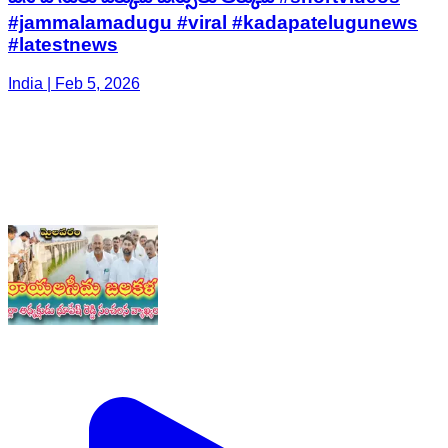
#jammalamadugu #viral #kadapatelugunews
#latestnews
India | Feb 5, 2026