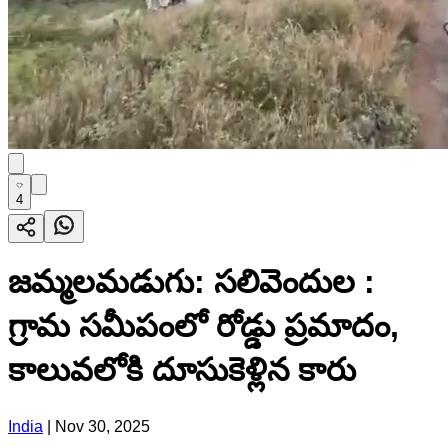
4
జమ్మలమడుగు: సలివెందుల :
గ్రామ సమీపంలో రోడ్డు ప్రమాదం,
కాలువలోకి దూసుకెళ్లిన కారు
India
|
Nov 30, 2025