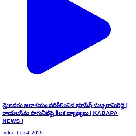
మైలవరం జలాశయం పరిశీలించిన భూపేష్ సుబ్బరామిరెడ్డి |
రాయలసీమ సాగునీటిపై కీలక వ్యాఖ్యలు | KADAPA
NEWS |
India | Feb 4, 2026