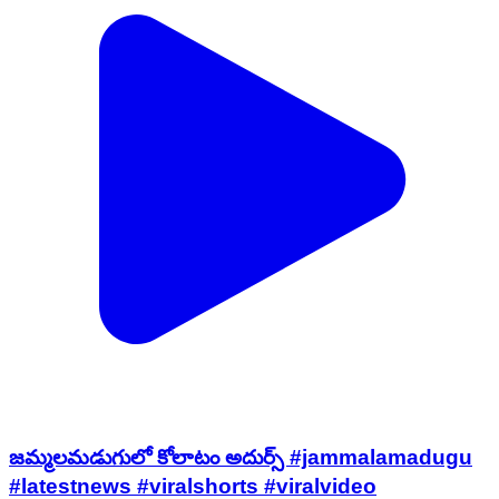
జమ్మలమడుగులో కోలాటం అదుర్స్ #jammalamadugu
#latestnews #viralshorts #viralvideo