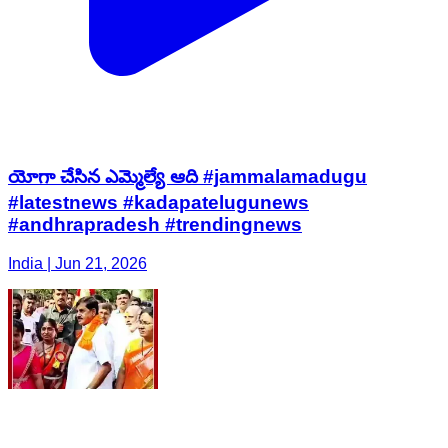
యోగా చేసిన ఎమ్మెల్యే ఆది #jammalamadugu
#latestnews #kadapatelugunews
#andhrapradesh #trendingnews
India | Jun 21, 2026