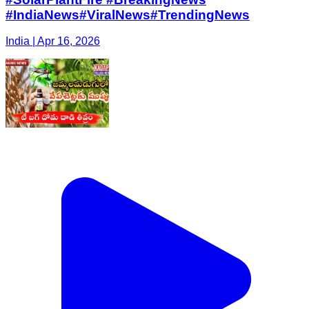
#IndiaNews#ViralNews#TrendingNews
India | Apr 16, 2026