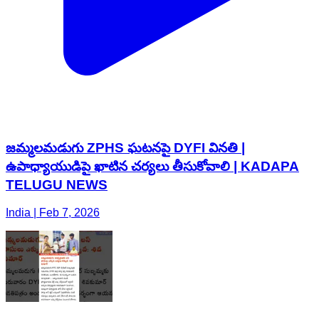
జమ్మలమడుగు ZPHS ఘటనపై DYFI వినతి |
ఉపాధ్యాయుడిపై ఖాటిన చర్యలు తీసుకోవాలి | KADAPA
TELUGU NEWS
India | Feb 7, 2026