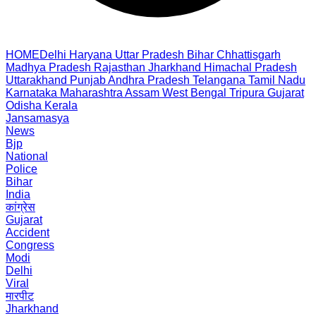
HOME
Delhi
Haryana
Uttar Pradesh
Bihar
Chhattisgarh
Madhya Pradesh
Rajasthan
Jharkhand
Himachal Pradesh
Uttarakhand
Punjab
Andhra Pradesh
Telangana
Tamil Nadu
Karnataka
Maharashtra
Assam
West Bengal
Tripura
Gujarat
Odisha
Kerala
Jansamasya
News
Bjp
National
Police
Bihar
India
कांग्रेस
Gujarat
Accident
Congress
Modi
Delhi
Viral
मारपीट
Jharkhand