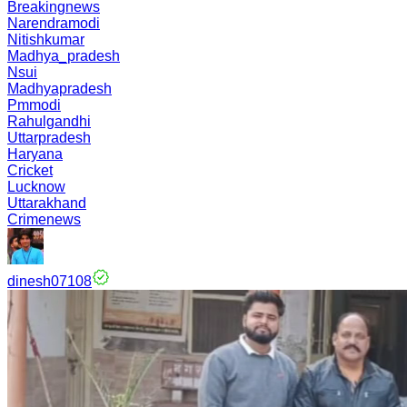
Breakingnews
Narendramodi
Nitishkumar
Madhya_pradesh
Nsui
Madhyapradesh
Pmmodi
Rahulgandhi
Uttarpradesh
Haryana
Cricket
Lucknow
Uttarakhand
Crimenews
dinesh07108