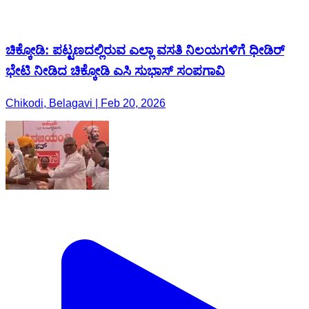
ಚಿಕ್ಕೋಡಿ: ಪಟ್ಟಣದಲ್ಲಿರುವ ಎಲ್ಲಾ ವಸತಿ ನಿಲಯಗಳಿಗೆ ಧೀಡಿರ್
ಭೇಟಿ ನೀಡಿದ ಚಿಕ್ಕೋಡಿ ಎಸಿ ಸುಭಾಸ್ ಸಂಪಗಾವಿ
Chikodi, Belagavi | Feb 20, 2026