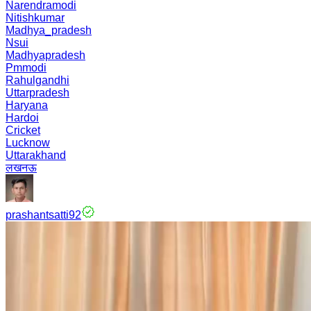
Narendramodi
Nitishkumar
Madhya_pradesh
Nsui
Madhyapradesh
Pmmodi
Rahulgandhi
Uttarpradesh
Haryana
Hardoi
Cricket
Lucknow
Uttarakhand
लखनऊ
prashantsatti92