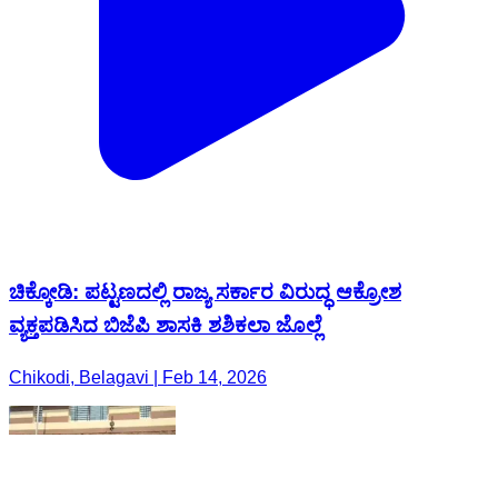
ಚಿಕ್ಕೋಡಿ: ಪಟ್ಟಣದಲ್ಲಿ ರಾಜ್ಯ ಸರ್ಕಾರ ವಿರುದ್ಧ ಆಕ್ರೋಶ
ವ್ಯಕ್ತಪಡಿಸಿದ ಬಿಜೆಪಿ ಶಾಸಕಿ ಶಶಿಕಲಾ ಜೊಲ್ಲೆ
Chikodi, Belagavi | Feb 14, 2026