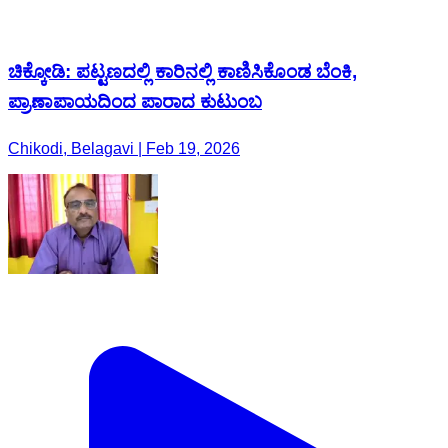
ಚಿಕ್ಕೋಡಿ: ಪಟ್ಟಣದಲ್ಲಿ ಕಾರಿನಲ್ಲಿ ಕಾಣಿಸಿಕೊಂಡ ಬೆಂಕಿ,
ಪ್ರಾಣಾಪಾಯದಿಂದ ಪಾರಾದ ಕುಟುಂಬ
Chikodi, Belagavi | Feb 19, 2026