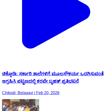
ಚಿಕ್ಕೋಡಿ: ಸರ್ಕಾರಿ ಶಾಲೆಗಳಿಗೆ ಮೂಲಸೌಕರ್ಯ ಒದಗಿಸುವಂತೆ
ಆಗ್ರಹಿಸಿ ಪಟ್ಟಣದಲ್ಲಿ ಕರವೇ ಬೃಹತ್ ಪ್ರತಿಭಟನೆ‌
Chikodi, Belagavi | Feb 20, 2026