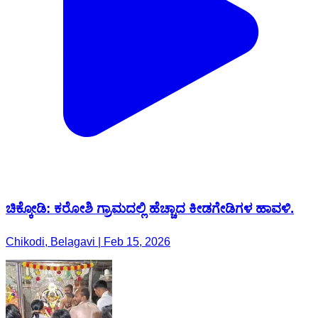
ಚಿಕ್ಕೋಡಿ: ಕರೋಶಿ ಗ್ರಾಮದಲ್ಲಿ ಹೆಚ್ಚಾದ ಕೀಡಗೇಡಿಗಳ ಹಾವಳಿ.
Chikodi, Belagavi | Feb 15, 2026