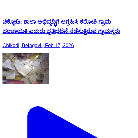
ಚಿಕ್ಕೋಡಿ: ಶಾಲಾ ಅಭಿವೃದ್ಧಿಗೆ ಆಗ್ರಹಿಸಿ ಕರೋಶಿ ಗ್ರಾಮ
ಪಂಚಾಯಿತಿ ಎದುರು ಪ್ರತಿಭಟನೆ ನಡೆಸುತ್ತಿರುವ ಗ್ರಾಮಸ್ಥರು
Chikodi, Belagavi | Feb 17, 2026