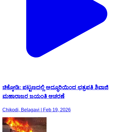
ಚಿಕ್ಕೋಡಿ: ಪಟ್ಟಣದಲ್ಲಿ ಅದ್ಧೂರಿಯಿಂದ ಛತ್ರಪತಿ ಶಿವಾಜಿ
ಮಹಾರಾಜರ ಜಯಂತಿ ಆಚರಣೆ
Chikodi, Belagavi | Feb 19, 2026