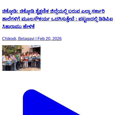
ಚಿಕ್ಕೋಡಿ: ಚಿಕ್ಕೋಡಿ ಶೈಕ್ಷಣಿಕ ಜಿಲ್ಲೆಯಲ್ಲಿ ಬರುವ ಎಲ್ಲಾ ಸರ್ಕಾರಿ
ಶಾಲೆಗಳಿಗೆ ಮೂಲಸೌಕರ್ಯ ಒದಗಿಸುತ್ತೇವೆ : ಪಟ್ಟಣದಲ್ಲಿ ಡಿಡಿಪಿಐ
ಸಿತಾರಾಮು‌ ಹೇಳಿಕೆ
Chikodi, Belagavi | Feb 20, 2026