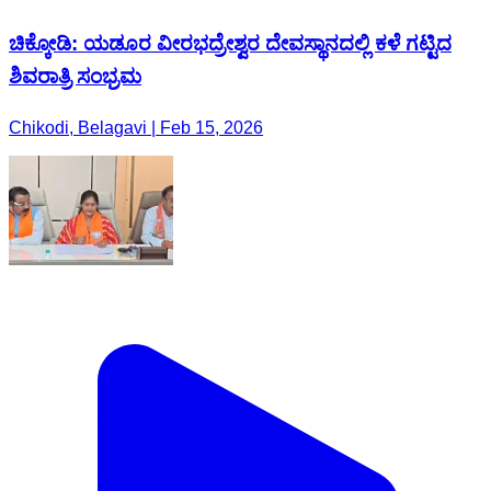
ಚಿಕ್ಕೋಡಿ: ಯಡೂರ ವೀರಭದ್ರೇಶ್ವರ ದೇವಸ್ಥಾನದಲ್ಲಿ ಕಳೆ ಗಟ್ಟಿದ
ಶಿವರಾತ್ರಿ ಸಂಭ್ರಮ
Chikodi, Belagavi | Feb 15, 2026