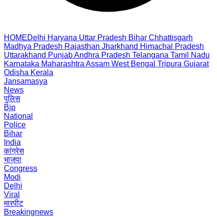
HOME
Delhi
Haryana
Uttar Pradesh
Bihar
Chhattisgarh
Madhya Pradesh
Rajasthan
Jharkhand
Himachal Pradesh
Uttarakhand
Punjab
Andhra Pradesh
Telangana
Tamil Nadu
Karnataka
Maharashtra
Assam
West Bengal
Tripura
Gujarat
Odisha
Kerala
Jansamasya
News
पुलिस
Bjp
National
Police
Bihar
India
कांग्रेस
भाजपा
Congress
Modi
Delhi
Viral
मारपीट
Breakingnews