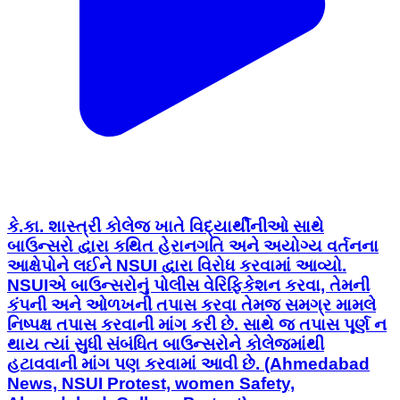
કે.કા. શાસ્ત્રી કોલેજ ખાતે વિદ્યાર્થીનીઓ સાથે
બાઉન્સરો દ્વારા કથિત હેરાનગતિ અને અયોગ્ય વર્તનના
આક્ષેપોને લઈને NSUI દ્વારા વિરોધ કરવામાં આવ્યો.
NSUIએ બાઉન્સરોનું પોલીસ વેરિફિકેશન કરવા, તેમની
કંપની અને ઓળખની તપાસ કરવા તેમજ સમગ્ર મામલે
નિષ્પક્ષ તપાસ કરવાની માંગ કરી છે. સાથે જ તપાસ પૂર્ણ ન
થાય ત્યાં સુધી સંબંધિત બાઉન્સરોને કોલેજમાંથી
હટાવવાની માંગ પણ કરવામાં આવી છે. (Ahmedabad
News, NSUI Protest, women Safety,