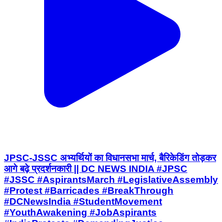
JPSC-JSSC अभ्यर्थियों का विधानसभा मार्च, बैरिकेडिंग तोड़कर
आगे बढ़े प्रदर्शनकारी || DC NEWS INDIA #JPSC
#JSSC #AspirantsMarch #LegislativeAssembly
#Protest #Barricades #BreakThrough
#DCNewsIndia #StudentMovement
#YouthAwakening #JobAspirants