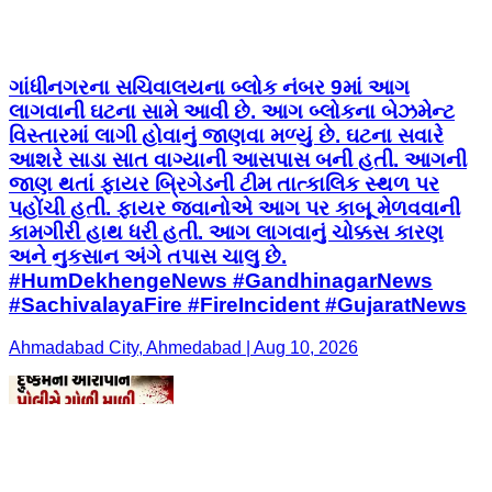
ગાંધીનગરના સચિવાલયના બ્લોક નંબર 9માં આગ
લાગવાની ઘટના સામે આવી છે. આગ બ્લોકના બેઝમેન્ટ
વિસ્તારમાં લાગી હોવાનું જાણવા મળ્યું છે. ઘટના સવારે
આશરે સાડા સાત વાગ્યાની આસપાસ બની હતી. આગની
જાણ થતાં ફાયર બ્રિગેડની ટીમ તાત્કાલિક સ્થળ પર
પહોંચી હતી. ફાયર જવાનોએ આગ પર કાબૂ મેળવવાની
કામગીરી હાથ ધરી હતી. આગ લાગવાનું ચોક્કસ કારણ
અને નુકસાન અંગે તપાસ ચાલુ છે.
#HumDekhengeNews #GandhinagarNews
#SachivalayaFire #FireIncident #GujaratNews
Ahmadabad City, Ahmedabad | Aug 10, 2026