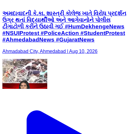
અમદાવાદની કે.કા. શાસ્ત્રી કોલેજ ખાતે વિરોધ પ્રદર્શન
ઉગ્ર થતાં વિદ્યાર્થીઓ અને આગેવાનોને પોલીસ
ટીંગાટોળી કરીને ઉઠાવી ગઈ #HumDekhengeNews
#NSUIProtest #PoliceAction #StudentProtest
#AhmedabadNews #GujaratNews
Ahmadabad City, Ahmedabad | Aug 10, 2026