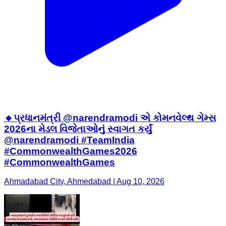
🔸પ્રધાનમંત્રી @narendramodi એ કોમનવેલ્થ ગેમ્સ
2026ના મેડલ વિજેતાઓનું સ્વાગત કર્યું
@narendramodi #TeamIndia
#CommonwealthGames2026
#CommonwealthGames
Ahmadabad City, Ahmedabad | Aug 10, 2026