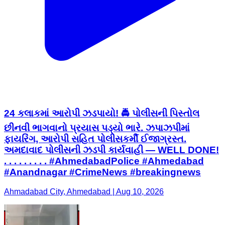
24 કલાકમાં આરોપી ઝડપાયો! 🚔 પોલીસની પિસ્તોલ
છીનવી ભાગવાનો પ્રયાસ પડ્યો ભારે. ઝપાઝપીમાં
ફાયરિંગ, આરોપી સહિત પોલીસકર્મી ઈજાગ્રસ્ત.
અમદાવાદ પોલીસની ઝડપી કાર્યવાહી — WELL DONE!
. . . . . . . . . #AhmedabadPolice #Ahmedabad
#Anandnagar #CrimeNews #breakingnews
Ahmadabad City, Ahmedabad | Aug 10, 2026