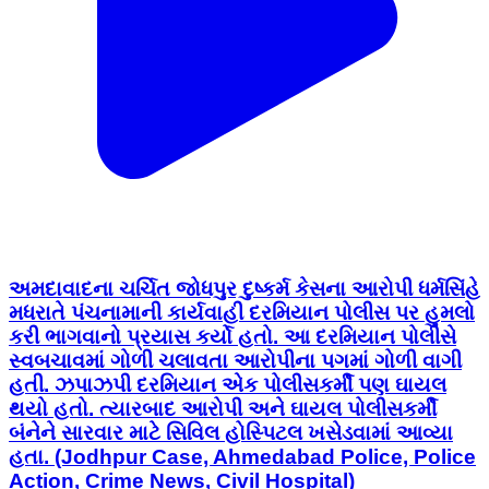
અમદાવાદના ચર્ચિત જોધપુર દુષ્કર્મ કેસના આરોપી ધર્મસિંહે
મધરાતે પંચનામાની કાર્યવાહી દરમિયાન પોલીસ પર હુમલો
કરી ભાગવાનો પ્રયાસ કર્યો હતો. આ દરમિયાન પોલીસે
સ્વબચાવમાં ગોળી ચલાવતા આરોપીના પગમાં ગોળી વાગી
હતી. ઝપાઝપી દરમિયાન એક પોલીસકર્મી પણ ઘાયલ
થયો હતો. ત્યારબાદ આરોપી અને ઘાયલ પોલીસકર્મી
બંનેને સારવાર માટે સિવિલ હોસ્પિટલ ખસેડવામાં આવ્યા
હતા. (Jodhpur Case, Ahmedabad Police, Police
Action, Crime News, Civil Hospital)