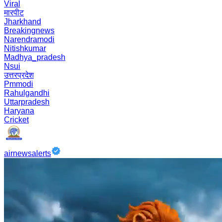
Viral
मारपीट
Jharkhand
Breakingnews
Narendramodi
Nitishkumar
Madhya_pradesh
Nsui
उत्तरप्रदेश
Pmmodi
Rahulgandhi
Uttarpradesh
Haryana
Cricket
airnewsalerts