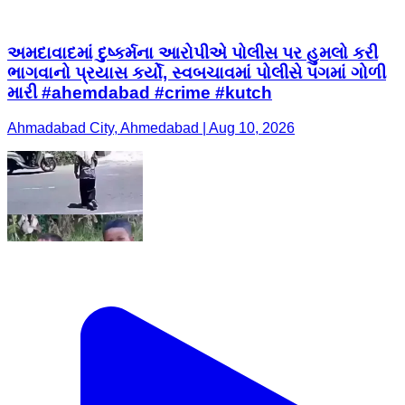
અમદાવાદમાં દુષ્કર્મના આરોપીએ પોલીસ પર હુમલો કરી
ભાગવાનો પ્રયાસ કર્યો, સ્વબચાવમાં પોલીસે પગમાં ગોળી
મારી #ahemdabad #crime #kutch
Ahmadabad City, Ahmedabad | Aug 10, 2026