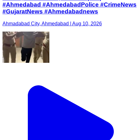
#Ahmedabad #AhmedabadPolice #CrimeNews
#GujaratNews #Ahmedabadnews
Ahmadabad City, Ahmedabad | Aug 10, 2026