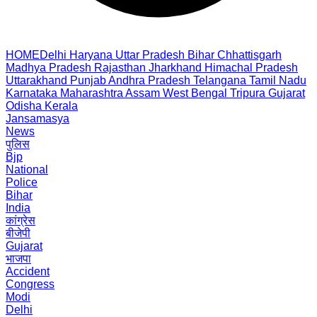
HOME
Delhi
Haryana
Uttar Pradesh
Bihar
Chhattisgarh
Madhya Pradesh
Rajasthan
Jharkhand
Himachal Pradesh
Uttarakhand
Punjab
Andhra Pradesh
Telangana
Tamil Nadu
Karnataka
Maharashtra
Assam
West Bengal
Tripura
Gujarat
Odisha
Kerala
Jansamasya
News
पुलिस
Bjp
National
Police
Bihar
India
कांग्रेस
बीजेपी
Gujarat
भाजपा
Accident
Congress
Modi
Delhi