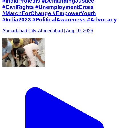
#IndiaProtests #DemandingJustice
#CivilRights #UnemploymentCrisis
#MarchForChange #EmpowerYouth
#India2023 #PoliticalAwareness #Advocacy
Ahmadabad City, Ahmedabad | Aug 10, 2026