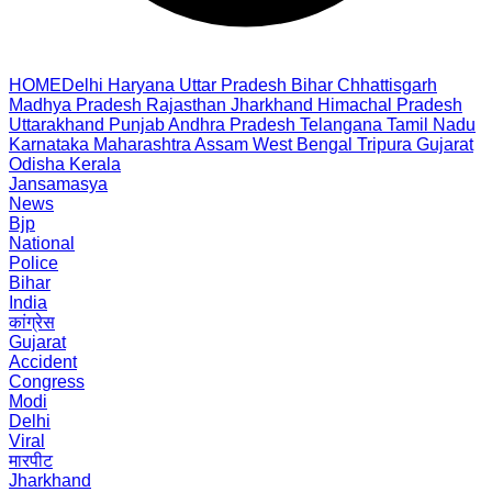
HOME
Delhi
Haryana
Uttar Pradesh
Bihar
Chhattisgarh
Madhya Pradesh
Rajasthan
Jharkhand
Himachal Pradesh
Uttarakhand
Punjab
Andhra Pradesh
Telangana
Tamil Nadu
Karnataka
Maharashtra
Assam
West Bengal
Tripura
Gujarat
Odisha
Kerala
Jansamasya
News
Bjp
National
Police
Bihar
India
कांग्रेस
Gujarat
Accident
Congress
Modi
Delhi
Viral
मारपीट
Jharkhand