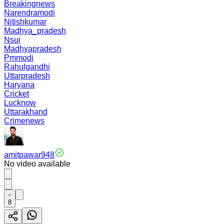
Breakingnews
Narendramodi
Nitishkumar
Madhya_pradesh
Nsui
Madhyapradesh
Pmmodi
Rahulgandhi
Uttarpradesh
Haryana
Cricket
Lucknow
Uttarakhand
Crimenews
amitpawar948
No video available
8