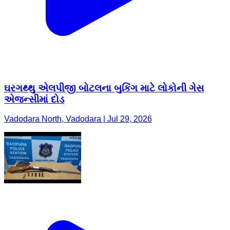
ઘરગથ્થુ એલપીજી બોટલના બુકિંગ માટે લોકોની ગેસ
એજન્સીમાં દોડ
Vadodara North, Vadodara | Jul 29, 2026