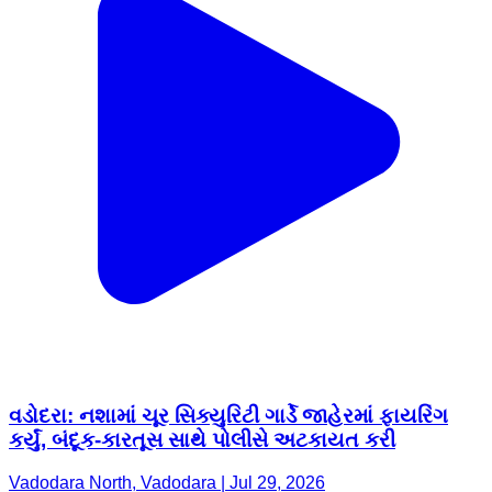
વડોદરા: નશામાં ચૂર સિક્યુરિટી ગાર્ડે જાહેરમાં ફાયરિંગ
કર્યું, બંદૂક-કારતૂસ સાથે પોલીસે અટકાયત કરી
Vadodara North, Vadodara | Jul 29, 2026