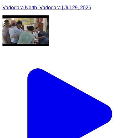
Vadodara North, Vadodara | Jul 29, 2026