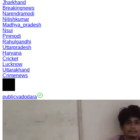
Jharkhand
Breakingnews
Narendramodi
Nitishkumar
Madhya_pradesh
Nsui
Pmmodi
Rahulgandhi
Uttarpradesh
Haryana
Cricket
Lucknow
Uttarakhand
Crimenews
publicvadodara