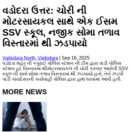
વડોદરા ઉત્તર: ચોરી ની
મોટરસાયકલ સાથે એક ઈસમ
SSV સ્કૂલ, નજીક સોમા તળાવ
વિસ્તારમાં થી ઝડપાયો
Vadodara North, Vadodara
|
Sep 16, 2025
વડોદરા શહેર ની કપુરાઈ પોલિસ સ્ટેશન ની ટીમ દ્વારા વાડી પોલિસ
સ્ટેશન હદ વિસ્તારમાં થીમોટરસાયકલ ની ચોરી કરનાર આરોપી SSV
સ્કૂલ ની સામે સોમા તળાવ વિસ્તારમાં થી ઝડપાયો હતો, તેને ઝડપી
પાડી કાયદેસરની કાર્યવાહી પોલિસ દ્વારા હાથ ધરવામાં આવી હતી.
MORE NEWS