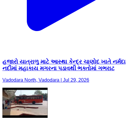
હજારો યાત્રાળુ માટે આસ્થા કેન્દ્ર ચાણોદ ખાતે નર્મદા
નદીમાં મહાકાય મગરના પડાવથી ભક્તોમાં ગભરાટ
Vadodara North, Vadodara | Jul 29, 2026