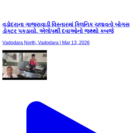
વડોદરાના ગાજરાવાડી વિસ્તારમાં ક્લિનિક ચલાવતો બોગસ
ડોક્ટર પકડાયો, એલોપથી દવાઓનો જથ્થો કબજે
Vadodara North, Vadodara | Mar 13, 2026