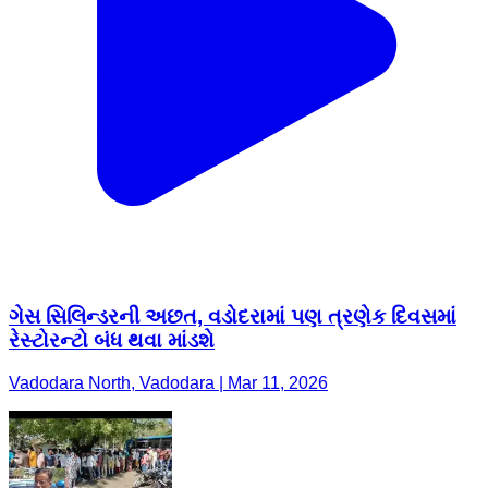
ગેસ સિલિન્ડરની અછત, વડોદરામાં પણ ત્રણેક દિવસમાં
રેસ્ટોરન્ટો બંધ થવા માંડશે
Vadodara North, Vadodara | Mar 11, 2026