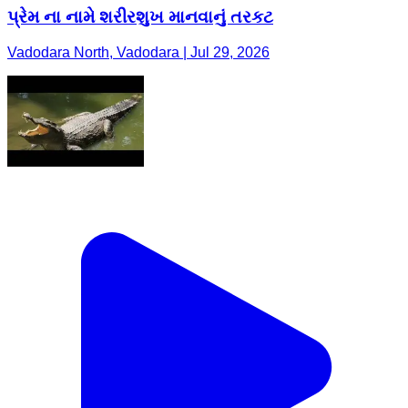
પ્રેમ ના નામે શરીરશુખ માનવાનું તરકટ
Vadodara North, Vadodara | Jul 29, 2026