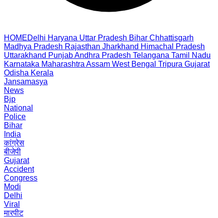
HOME
Delhi
Haryana
Uttar Pradesh
Bihar
Chhattisgarh
Madhya Pradesh
Rajasthan
Jharkhand
Himachal Pradesh
Uttarakhand
Punjab
Andhra Pradesh
Telangana
Tamil Nadu
Karnataka
Maharashtra
Assam
West Bengal
Tripura
Gujarat
Odisha
Kerala
Jansamasya
News
Bjp
National
Police
Bihar
India
कांग्रेस
बीजेपी
Gujarat
Accident
Congress
Modi
Delhi
Viral
मारपीट