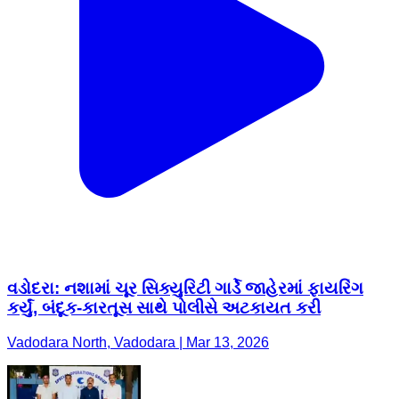
વડોદરા: નશામાં ચૂર સિક્યુરિટી ગાર્ડે જાહેરમાં ફાયરિંગ
કર્યું, બંદૂક-કારતૂસ સાથે પોલીસે અટકાયત કરી
Vadodara North, Vadodara | Mar 13, 2026