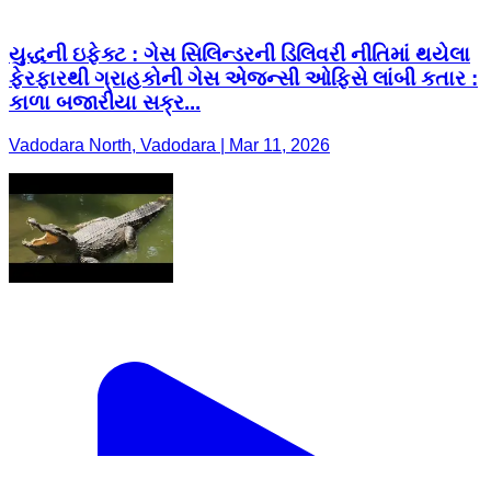
યુદ્ધની ઇફેક્ટ : ગેસ સિલિન્ડરની ડિલિવરી નીતિમાં થયેલા
ફેરફારથી ગ્રાહકોની ગેસ એજન્સી ઓફિસે લાંબી કતાર :
કાળા બજારીયા સક્ર...
Vadodara North, Vadodara | Mar 11, 2026