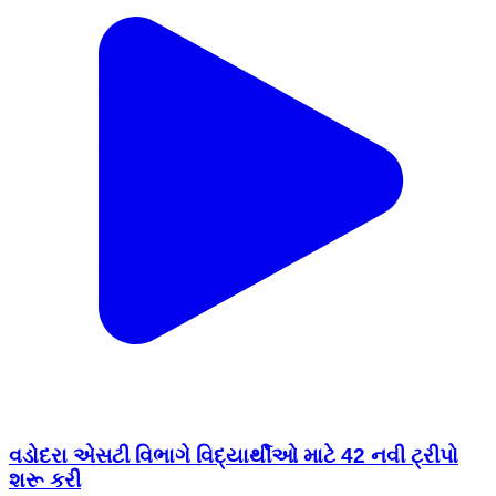
વડોદરા એસટી વિભાગે વિદ્યાર્થીઓ માટે 42 નવી ટ્રીપો
શરૂ કરી