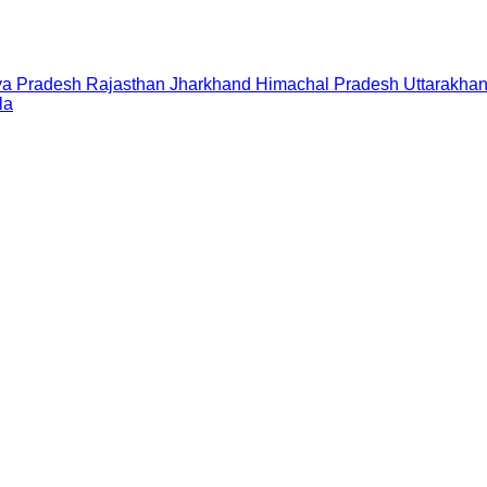
a Pradesh
Rajasthan
Jharkhand
Himachal Pradesh
Uttarakha
la