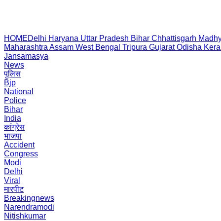
HOME
Delhi
Haryana
Uttar Pradesh
Bihar
Chhattisgarh
Madhy
Maharashtra
Assam
West Bengal
Tripura
Gujarat
Odisha
Kera
Jansamasya
News
पुलिस
Bjp
National
Police
Bihar
India
कांग्रेस
भाजपा
Accident
Congress
Modi
Delhi
Viral
मारपीट
Breakingnews
Narendramodi
Nitishkumar