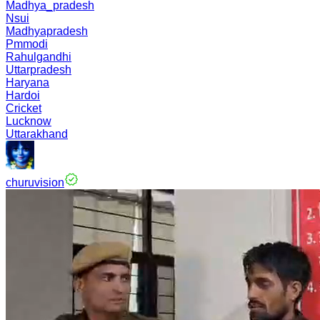
Madhya_pradesh
Nsui
Madhyapradesh
Pmmodi
Rahulgandhi
Uttarpradesh
Haryana
Hardoi
Cricket
Lucknow
Uttarakhand
churuvision