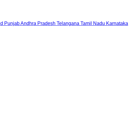
nd
Punjab
Andhra Pradesh
Telangana
Tamil Nadu
Karnataka