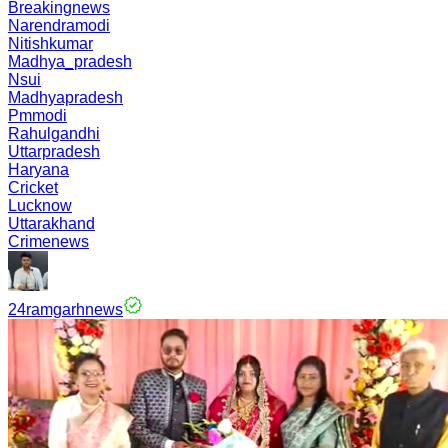
Breakingnews
Narendramodi
Nitishkumar
Madhya_pradesh
Nsui
Madhyapradesh
Pmmodi
Rahulgandhi
Uttarpradesh
Haryana
Cricket
Lucknow
Uttarakhand
Crimenews
24ramgarhnews