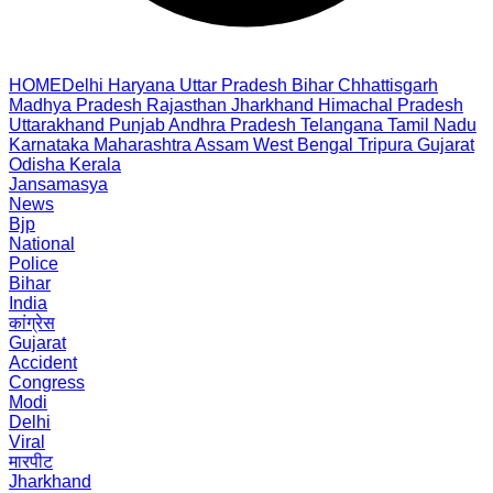
HOME
Delhi
Haryana
Uttar Pradesh
Bihar
Chhattisgarh
Madhya Pradesh
Rajasthan
Jharkhand
Himachal Pradesh
Uttarakhand
Punjab
Andhra Pradesh
Telangana
Tamil Nadu
Karnataka
Maharashtra
Assam
West Bengal
Tripura
Gujarat
Odisha
Kerala
Jansamasya
News
Bjp
National
Police
Bihar
India
कांग्रेस
Gujarat
Accident
Congress
Modi
Delhi
Viral
मारपीट
Jharkhand