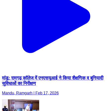
मांडू: रामगढ़ कॉलेज में एनएसयूआई ने किया शैक्षणिक व बुनियादी
सुविधाओं का निरीक्षण
Mandu, Ramgarh | Feb 17, 2026