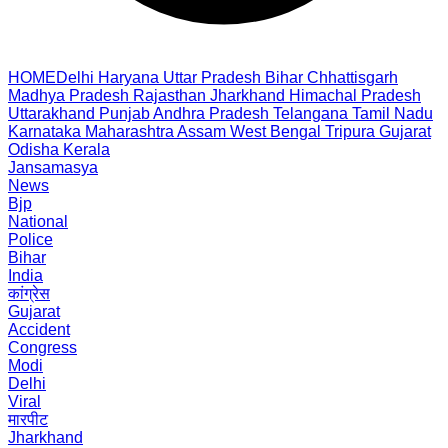
HOME
Delhi
Haryana
Uttar Pradesh
Bihar
Chhattisgarh
Madhya Pradesh
Rajasthan
Jharkhand
Himachal Pradesh
Uttarakhand
Punjab
Andhra Pradesh
Telangana
Tamil Nadu
Karnataka
Maharashtra
Assam
West Bengal
Tripura
Gujarat
Odisha
Kerala
Jansamasya
News
Bjp
National
Police
Bihar
India
कांग्रेस
Gujarat
Accident
Congress
Modi
Delhi
Viral
मारपीट
Jharkhand