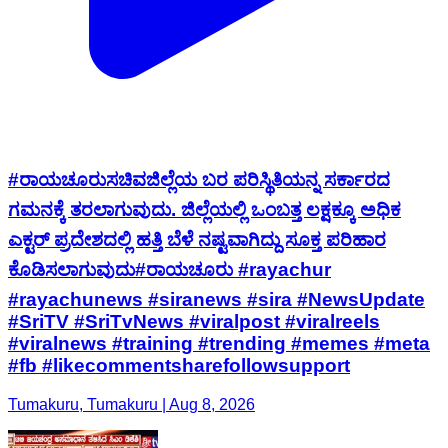
#ರಾಯಚೂರುಸಚಿವಜಿಲ್ಲೆಯ ಬರ ಪರಿಸ್ಥಿತಿಯನ್ನ ಸರ್ಕಾರದ
ಗಮನಕ್ಕೆ ತರಲಾಗುವುದು. ಜಿಲ್ಲೆಯಲ್ಲಿ ಒಂಬತ್ತ ಲಕ್ಷಕ್ಕೂ ಅಧಿಕ
ಎಕ್ಟರ್ ಪ್ರದೇಶದಲ್ಲಿ ಹತ್ತಿ ಬೆಳೆ ನಷ್ಟವಾಗಿದ್ದು ಸೂಕ್ತ ಪರಿಹಾರ
ಕೊಡಿಸಲಾಗುವುದು#ರಾಯಚೂರು #rayachur
#rayachunews #siranews #sira #NewsUpdate
#SriTV #SriTvNews #viralpost #viralreels
#viralnews #training #trending #memes #meta
#fb #likecommentsharefollowsupport
Tumakuru, Tumakuru | Aug 8, 2026