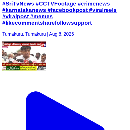
#SriTvNews #CCTVFootage #crimenews
#karnatakanews #facebookpost #viralreels
#viralpost #memes
#likecommentsharefollowsupport
Tumakuru, Tumakuru | Aug 8, 2026