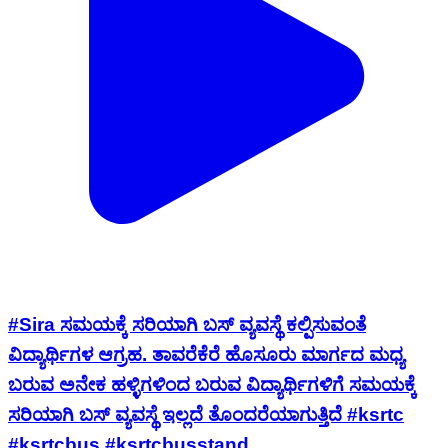
#Sira ಸಮಯಕ್ಕೆ ಸರಿಯಾಗಿ ಬಸ್ ವ್ಯವಸ್ಥೆ ಕಲ್ಪಿಸುವಂತೆ
ವಿದ್ಯಾರ್ಥಿಗಳ ಆಗ್ರಹ. ತಾವರೆಕೆರೆ ಹೊಸೂರು ಮಾರ್ಗದ ಮಧ್ಯ
ಬರುವ ಅನೇಕ ಹಳ್ಳಿಗಳಿಂದ ಬರುವ ವಿದ್ಯಾರ್ಥಿಗಳಿಗೆ ಸಮಯಕ್ಕೆ
ಸರಿಯಾಗಿ ಬಸ್ ವ್ಯವಸ್ಥೆ ಇಲ್ಲದೆ ತೊಂದರೆಯಾಗುತ್ತಿದೆ #ksrtc
#ksrtcbus #ksrtcbusstand_