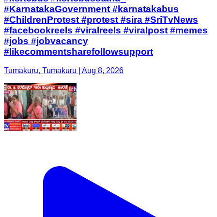
#KarnatakaGovernment #karnatakabus
#ChildrenProtest #protest #sira #SriTvNews
#facebookreels #viralreels #viralpost #memes
#jobs #jobvacancy
#likecommentsharefollowsupport
Tumakuru, Tumakuru | Aug 8, 2026