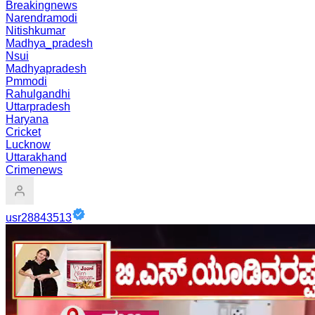
Breakingnews
Narendramodi
Nitishkumar
Madhya_pradesh
Nsui
Madhyapradesh
Pmmodi
Rahulgandhi
Uttarpradesh
Haryana
Cricket
Lucknow
Uttarakhand
Crimenews
usr28843513