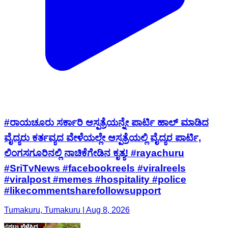
#ರಾಯಚೂರು ಸರ್ಕಾರಿ ಆಸ್ಪತ್ರೆಯನ್ನೇ ಪಾರ್ಟಿ ಹಾಲ್ ಮಾಡಿದ
ವೈದ್ಯರು ಕರ್ತವ್ಯದ ವೇಳೆಯಲ್ಲೇ ಆಸ್ಪತ್ರೆಯಲ್ಲಿ ವೈದ್ಯರ ಪಾರ್ಟಿ,
ಲಿಂಗಸಗೂರಿನಲ್ಲಿ ನಾಚಿಕೆಗೇಡಿನ ಕೃತ್ಯ! #rayachuru
#SriTvNews #facebookreels #viralreels
#viralpost #memes #hospitality #police
#likecommentsharefollowsupport
Tumakuru, Tumakuru | Aug 8, 2026