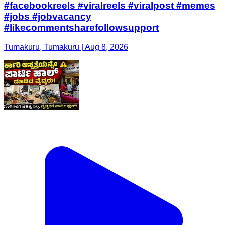
#facebookreels #viralreels #viralpost #memes
#jobs #jobvacancy
#likecommentsharefollowsupport
Tumakuru, Tumakuru | Aug 8, 2026