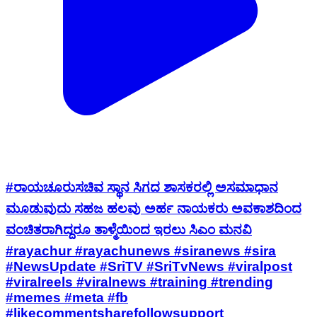
#ರಾಯಚೂರುಸಚಿವ ಸ್ಥಾನ ಸಿಗದ ಶಾಸಕರಲ್ಲಿ ಅಸಮಾಧಾನ
ಮೂಡುವುದು ಸಹಜ ಹಲವು ಅರ್ಹ ನಾಯಕರು ಅವಕಾಶದಿಂದ
ವಂಚಿತರಾಗಿದ್ದರೂ ತಾಳ್ಮೆಯಿಂದ ಇರಲು ಸಿಎಂ ಮನವಿ
#rayachur #rayachunews #siranews #sira
#NewsUpdate #SriTV #SriTvNews #viralpost
#viralreels #viralnews #training #trending
#memes #meta #fb
#likecommentsharefollowsupport