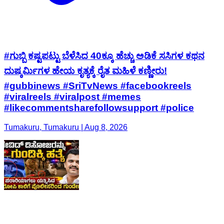
#ಗುಬ್ಬಿ ಕಷ್ಟಪಟ್ಟು ಬೆಳೆಸಿದ 40ಕ್ಕೂ ಹೆಚ್ಚು ಅಡಿಕೆ ಸಸಿಗಳ ಕಥನ
ದುಷ್ಕರ್ಮಿಗಳ ಹೇಯ ಕೃತ್ಯಕ್ಕೆ ರೈತ ಮಹಿಳೆ ಕಣ್ಣೀರು!
#gubbinews #SriTvNews #facebookreels
#viralreels #viralpost #memes
#likecommentsharefollowsupport #police
Tumakuru, Tumakuru | Aug 8, 2026