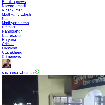
Breakingnews
Narendramodi
Nitishkumar
Madhya_pradesh
Nsui
Madhyapradesh
Pmmodi
Rahulgandhi
Uttarpradesh
Haryana
Cricket
Lucknow
Uttarakhand
Crimenews
shivhare.mahesh39