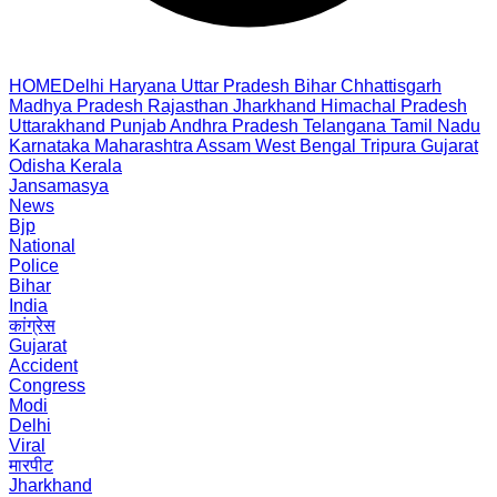
HOME
Delhi
Haryana
Uttar Pradesh
Bihar
Chhattisgarh
Madhya Pradesh
Rajasthan
Jharkhand
Himachal Pradesh
Uttarakhand
Punjab
Andhra Pradesh
Telangana
Tamil Nadu
Karnataka
Maharashtra
Assam
West Bengal
Tripura
Gujarat
Odisha
Kerala
Jansamasya
News
Bjp
National
Police
Bihar
India
कांग्रेस
Gujarat
Accident
Congress
Modi
Delhi
Viral
मारपीट
Jharkhand