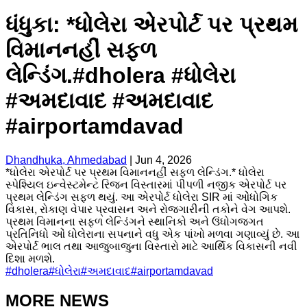
ધંધુકા: *ધોલેરા એરપોર્ટ પર પ્રથમ
વિમાનનહીં સફળ
લેન્ડિંગ.#dholera #ધોલેરા
#અમદાવાદ #અમદાવાદ
#airportamdavad
Dhandhuka, Ahmedabad
|
Jun 4, 2026
*ધોલેરા એરપોર્ટ પર પ્રથમ વિમાનનહીં સફળ લેન્ડિંગ.* ધોલેરા
સ્પેશ્યિલ ઇન્વેસ્ટમેન્ટ રિજન વિસ્તારમાં પીપળી નજીક એરપોર્ટ પર
પ્રથમ લેન્ડિંગ સફળ થયું. આ એરપોર્ટ ધોલેરા SIR માં ઓંધોગિક
વિકાસ, રોકાણ વેપાર પ્રવાસન અને રોજગારીની તકોને વેગ આપશે.
પ્રથમ વિમાનના સફળ લેન્ડિંગને સ્થાનિકો અને ઉંધોગજગત
પ્રતિનિધો ઓં ધોલેરાના સપનાને વધુ એક પાંખો મળવા ગણાવ્યું છે. આ
એરપોર્ટ ભાલ તથા આજુબાજુના વિસ્તારો માટે આર્થિક વિકાસની નવી
દિશા મળશે.
#
dholera
#
ધોલેરા
#
અમદાવાદ
#
airportamdavad
MORE NEWS