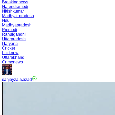
Breakingnews
Narendramodi
Nitishkumar
Madhya_pradesh
Nsui
Madhyapradesh
Pmmodi
Rahulgandhi
Uttarpradesh
Haryana
Cricket
Lucknow
Uttarakhand
Crimenews
sanjayzala.azad