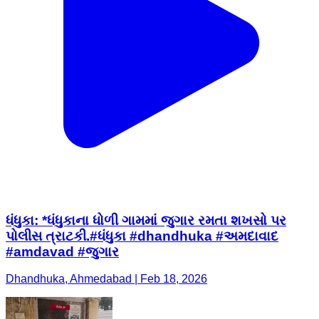
ધંધુકા: *ધંધુકાના ધોળી ગામમાં જુગાર રમતા શખસો પર
પોલીસ ત્રાટકી.#ધંધુકા #dhandhuka #અમદાવાદ
#amdavad #જુગાર
Dhandhuka, Ahmedabad | Feb 18, 2026