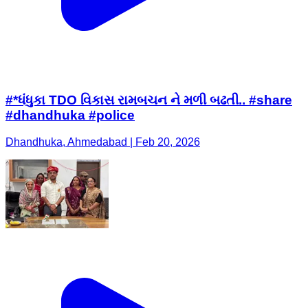
#*ધંધુકા TDO વિકાસ રામબચન ને મળી બઢતી.. #share
#dhandhuka #police
Dhandhuka, Ahmedabad | Feb 20, 2026