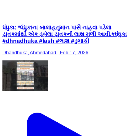
ધંધુકા: *ધંધુકાના બાલાહનુમાન પાસે નાહવા પડેલા
યુવકમાંથી એક ડૂબેલા યુવકની લાશ મળી આવી.#ધંધુકા
#dhnadhuka #lash #લાશ #ડુબાકી
Dhandhuka, Ahmedabad | Feb 17, 2026