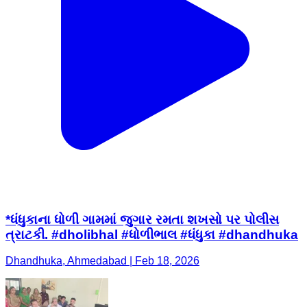
*ધંધુકાના ધોળી ગામમાં જુગાર રમતા શખસો પર પોલીસ
ત્રાટકી. #dholibhal #ધોળીભાલ #ધંધુકા #dhandhuka
Dhandhuka, Ahmedabad | Feb 18, 2026