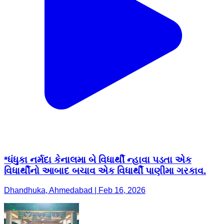
*ધંધુકા નર્મદા કેનાલમા બે વિધાર્થી ન્હાવા પડતા એક
વિધાર્થીનો આબાદ બચાવ એક વિધાર્થી પાણીમા ગરકાવ.
Dhandhuka, Ahmedabad | Feb 16, 2026