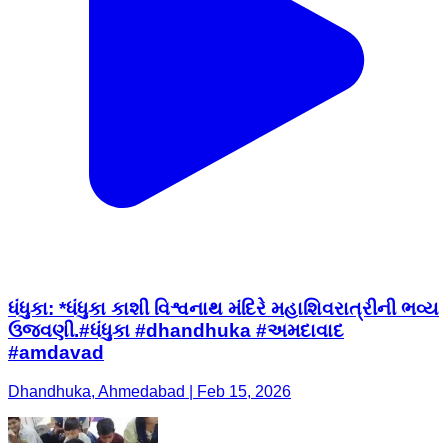
ધંધુકા: *ધંધુકા કાશી વિશ્વનાથ મંદિરે મહાશિવરાત્રીની ભવ્ય
ઉજવણી.#ધંધુકા #dhandhuka #અમદાવાદ
#amdavad
Dhandhuka, Ahmedabad | Feb 15, 2026