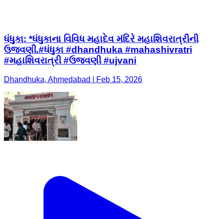
ધંધુકા: *ધંધુકાના વિવિધ મહાદેવ મંદિરે મહાશિવરાત્રીની
ઉજવણી.#ધંધુકા #dhandhuka #mahashivratri
#મહાશિવરાત્રી #ઉજવણી #ujvani
Dhandhuka, Ahmedabad | Feb 15, 2026