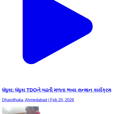
ધંધુકા: ધંધુકા TDOને બઢતી મળતા ભવ્ય સન્માન કાર્યક્રમ
Dhandhuka, Ahmedabad | Feb 20, 2026