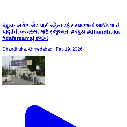
ધંધુકા: ખડોળ રોડ પાસે રહેતા ડફેર સમાજની લાઈટ અને
પાણીની વ્યવસ્થા માટે રજુઆત. #ધંધુકા #dhandhuka
#dafersamaj #માંગ
Dhandhuka, Ahmedabad | Feb 19, 2026