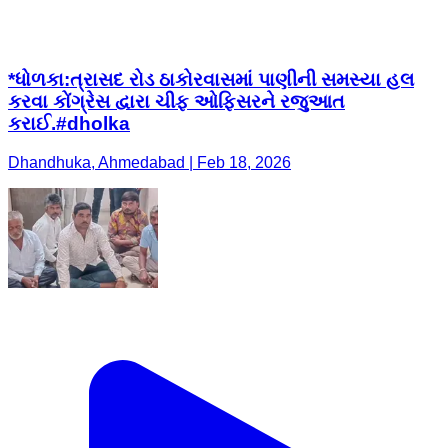
*ધોળકા:ત્રાસદ રોડ ઠાકોરવાસમાં પાણીની સમસ્યા હલ
કરવા કોંગ્રેસ દ્વારા ચીફ ઓફિસરને રજુઆત
કરાઈ.#dholka
Dhandhuka, Ahmedabad | Feb 18, 2026