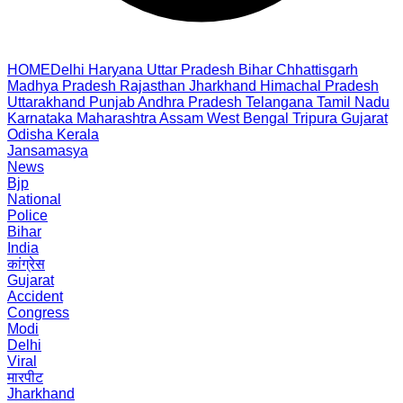
HOME
Delhi
Haryana
Uttar Pradesh
Bihar
Chhattisgarh
Madhya Pradesh
Rajasthan
Jharkhand
Himachal Pradesh
Uttarakhand
Punjab
Andhra Pradesh
Telangana
Tamil Nadu
Karnataka
Maharashtra
Assam
West Bengal
Tripura
Gujarat
Odisha
Kerala
Jansamasya
News
Bjp
National
Police
Bihar
India
कांग्रेस
Gujarat
Accident
Congress
Modi
Delhi
Viral
मारपीट
Jharkhand