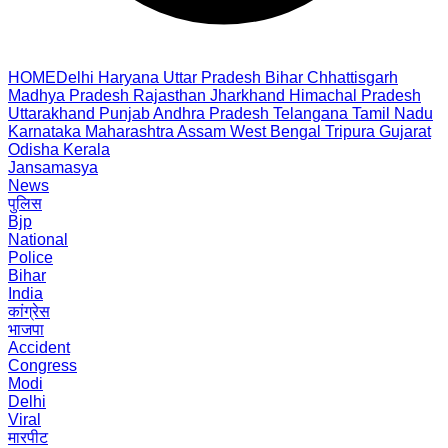
HOME
Delhi
Haryana
Uttar Pradesh
Bihar
Chhattisgarh
Madhya Pradesh
Rajasthan
Jharkhand
Himachal Pradesh
Uttarakhand
Punjab
Andhra Pradesh
Telangana
Tamil Nadu
Karnataka
Maharashtra
Assam
West Bengal
Tripura
Gujarat
Odisha
Kerala
Jansamasya
News
पुलिस
Bjp
National
Police
Bihar
India
कांग्रेस
भाजपा
Accident
Congress
Modi
Delhi
Viral
मारपीट