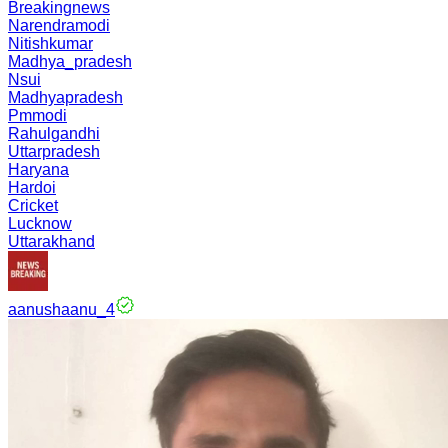
Breakingnews
Narendramodi
Nitishkumar
Madhya_pradesh
Nsui
Madhyapradesh
Pmmodi
Rahulgandhi
Uttarpradesh
Haryana
Hardoi
Cricket
Lucknow
Uttarakhand
aanushaanu_4