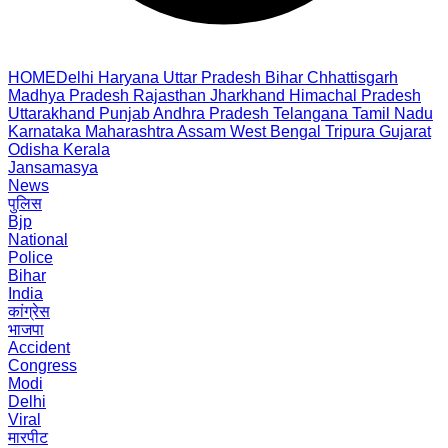
HOME
Delhi
Haryana
Uttar Pradesh
Bihar
Chhattisgarh
Madhya Pradesh
Rajasthan
Jharkhand
Himachal Pradesh
Uttarakhand
Punjab
Andhra Pradesh
Telangana
Tamil Nadu
Karnataka
Maharashtra
Assam
West Bengal
Tripura
Gujarat
Odisha
Kerala
Jansamasya
News
पुलिस
Bjp
National
Police
Bihar
India
कांग्रेस
भाजपा
Accident
Congress
Modi
Delhi
Viral
मारपीट