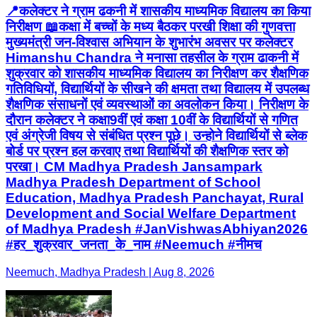
📍कलेक्टर ने ग्राम ढकनी में शासकीय माध्यमिक विद्यालय का किया
निरीक्षण 📖कक्षा में बच्चों के मध्य बैठकर परखी शिक्षा की गुणवत्ता
मुख्‍यमंत्री जन-विश्वास अभियान के शुभारंभ अवसर पर कलेक्टर
Himanshu Chandra ने मनासा तहसील के ग्राम ढाकनी में
शुक्रवार को शासकीय माध्‍यमिक विद्यालय का निरीक्षण कर शैक्षणिक
गतिविधियों, विद्यार्थियों के सीखने की क्षमता तथा विद्यालय में उपलब्‍ध
शैक्षणिक संसाधनों एवं व्‍यवस्‍थाओं का अवलोकन किया। निरीक्षण के
दौरान कलेक्‍टर ने कक्षा9वीं एवं कक्षा 10वीं के विद्यार्थियों से गणित
एवं अंग्रेजी विषय से संबंधित प्रश्‍न पूछे। उन्‍होने विद्यार्थियों से ब्‍लेक
बोर्ड पर प्रश्‍न हल करवाए तथा विद्यार्थियों की शैक्षणिक स्‍तर को
परखा। CM Madhya Pradesh Jansampark
Madhya Pradesh Department of School
Education, Madhya Pradesh Panchayat, Rural
Development and Social Welfare Department
of Madhya Pradesh #JanVishwasAbhiyan2026
#हर_शुक्रवार_जनता_के_नाम #Neemuch #नीमच
Neemuch, Madhya Pradesh | Aug 8, 2026