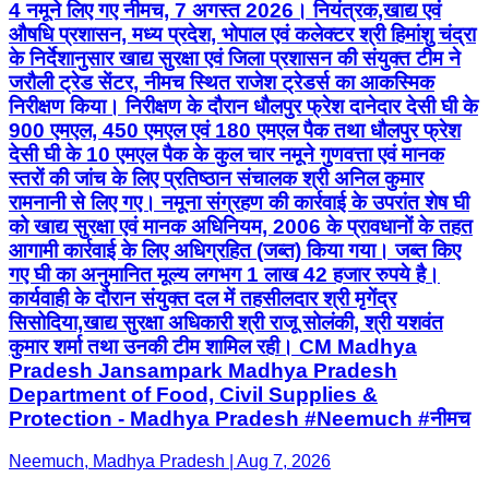
4 नमूने लिए गए नीमच, 7 अगस्त 2026। नियंत्रक,खाद्य एवं
औषधि प्रशासन, मध्य प्रदेश, भोपाल एवं कलेक्टर श्री हिमांशु चंद्रा
के निर्देशानुसार खाद्य सुरक्षा एवं जिला प्रशासन की संयुक्त टीम ने
जरौली ट्रेड सेंटर, नीमच स्थित राजेश ट्रेडर्स का आकस्मिक
निरीक्षण किया। निरीक्षण के दौरान धौलपुर फ्रेश दानेदार देसी घी के
900 एमएल, 450 एमएल एवं 180 एमएल पैक तथा धौलपुर फ्रेश
देसी घी के 10 एमएल पैक के कुल चार नमूने गुणवत्ता एवं मानक
स्तरों की जांच के लिए प्रतिष्ठान संचालक श्री अनिल कुमार
रामनानी से लिए गए। नमूना संग्रहण की कार्रवाई के उपरांत शेष घी
को खाद्य सुरक्षा एवं मानक अधिनियम, 2006 के प्रावधानों के तहत
आगामी कार्रवाई के लिए अधिग्रहित (जब्त) किया गया। जब्त किए
गए घी का अनुमानित मूल्य लगभग 1 लाख 42 हजार रुपये है।
कार्यवाही के दौरान संयुक्त दल में तहसीलदार श्री मृगेंद्र
सिसोदिया,खाद्य सुरक्षा अधिकारी श्री राजू सोलंकी, श्री यशवंत
कुमार शर्मा तथा उनकी टीम शामिल रही। CM Madhya
Pradesh Jansampark Madhya Pradesh
Department of Food, Civil Supplies &
Protection - Madhya Pradesh #Neemuch #नीमच
Neemuch, Madhya Pradesh | Aug 7, 2026