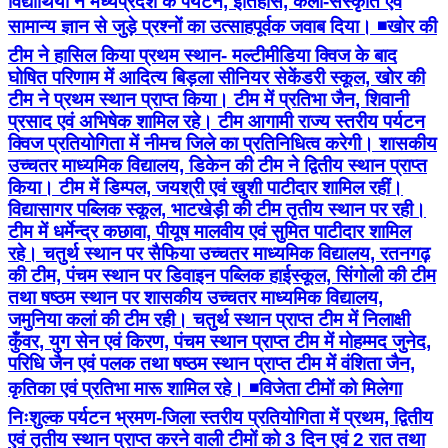
विद्यार्थियों ने मध्यप्रदेश के पर्यटन, इतिहास, कला-संस्कृति एवं
सामान्य ज्ञान से जुड़े प्रश्नों का उत्साहपूर्वक जवाब दिया। ◾खोर की
टीम ने हासिल किया प्रथम स्थान- मल्टीमीडिया क्विज के बाद
घोषित परिणाम में आदित्य बिड़ला सीनियर सेकेंडरी स्कूल, खोर की
टीम ने प्रथम स्थान प्राप्त किया। टीम में प्रतिभा जैन, शिवानी
प्रसाद एवं अभिषेक शामिल रहे। टीम आगामी राज्य स्तरीय पर्यटन
क्विज प्रतियोगिता में नीमच जिले का प्रतिनिधित्व करेगी। शासकीय
उच्चतर माध्यमिक विद्यालय, डिकेन की टीम ने द्वितीय स्थान प्राप्त
किया। टीम में डिम्पल, जयश्री एवं खुशी पाटीदार शामिल रहीं।
विद्यासागर पब्लिक स्कूल, भाटखेड़ी की टीम तृतीय स्थान पर रही।
टीम में धर्मेन्द्र कछावा, पीयूष मालवीय एवं सुमित पाटीदार शामिल
रहे। चतुर्थ स्थान पर सैफिया उच्चतर माध्यमिक विद्यालय, रतनगढ़
की टीम, पंचम स्थान पर डिवाइन पब्लिक हाईस्कूल, सिंगोली की टीम
तथा षष्ठम स्थान पर शासकीय उच्चतर माध्यमिक विद्यालय,
जमुनिया कलां की टीम रही। चतुर्थ स्थान प्राप्त टीम में निलाक्षी
कुँवर, युग सेन एवं किरण, पंचम स्थान प्राप्त टीम में मोहम्मद जुनेद,
परिधि जैन एवं पलक तथा षष्ठम स्थान प्राप्त टीम में वंशिता जैन,
कृतिका एवं प्रतिभा मारू शामिल रहे। ◾विजेता टीमों को मिलेगा
निःशुल्क पर्यटन भ्रमण-जिला स्तरीय प्रतियोगिता में प्रथम, द्वितीय
एवं तृतीय स्थान प्राप्त करने वाली टीमों को 3 दिन एवं 2 रात तथा