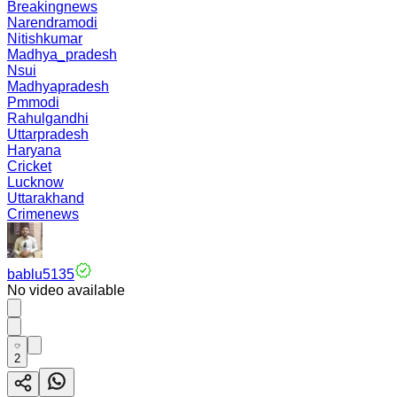
Breakingnews
Narendramodi
Nitishkumar
Madhya_pradesh
Nsui
Madhyapradesh
Pmmodi
Rahulgandhi
Uttarpradesh
Haryana
Cricket
Lucknow
Uttarakhand
Crimenews
bablu5135
No video available
2