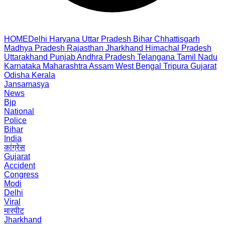
HOME
Delhi
Haryana
Uttar Pradesh
Bihar
Chhattisgarh
Madhya Pradesh
Rajasthan
Jharkhand
Himachal Pradesh
Uttarakhand
Punjab
Andhra Pradesh
Telangana
Tamil Nadu
Karnataka
Maharashtra
Assam
West Bengal
Tripura
Gujarat
Odisha
Kerala
Jansamasya
News
Bjp
National
Police
Bihar
India
कांग्रेस
Gujarat
Accident
Congress
Modi
Delhi
Viral
मारपीट
Jharkhand