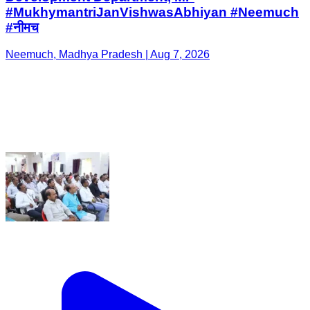
#MukhymantriJanVishwasAbhiyan #Neemuch
#नीमच
Neemuch, Madhya Pradesh | Aug 7, 2026