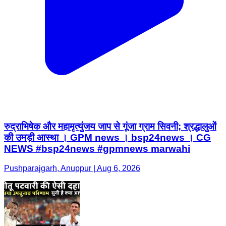
रुद्राभिषेक और महामृत्युंजय जाप से गूंजा ग्राम सिवनी; श्रद्धालुओं
की उमड़ी आस्था । GPM news । bsp24news । CG
NEWS #bsp24news #gpmnews marwahi
Pushparajgarh, Anuppur | Aug 6, 2026