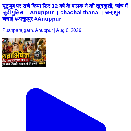
यूट्यूब पर सर्च किया फिर 12 वर्ष के बालक ने की खुदकुशी, जांच में
जुटी पुलिस । Anuppur । chachai thana । अनूपपुर
चचाई #अनूपपुर #Anuppur
Pushparajgarh, Anuppur | Aug 6, 2026