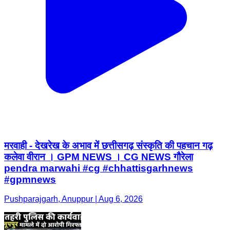
मरवाही - देखरेख के अभाव में छत्तीसगढ़ संस्कृति की पहचान गढ़
कलेवा वीरान । GPM NEWS । CG NEWS गौरेला
pendra marwahi #cg #chhattisgarhnews
#gpmnews
Pushparajgarh, Anuppur | Aug 6, 2026