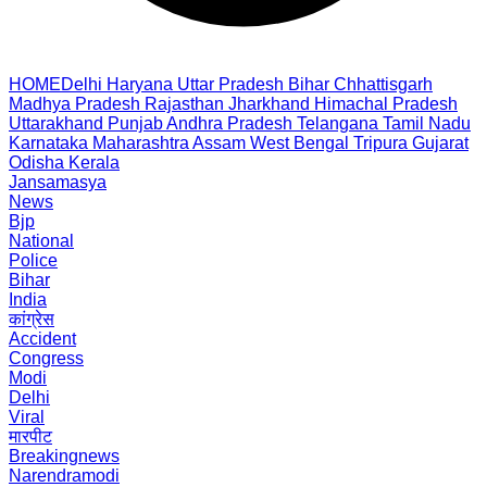
HOME
Delhi
Haryana
Uttar Pradesh
Bihar
Chhattisgarh
Madhya Pradesh
Rajasthan
Jharkhand
Himachal Pradesh
Uttarakhand
Punjab
Andhra Pradesh
Telangana
Tamil Nadu
Karnataka
Maharashtra
Assam
West Bengal
Tripura
Gujarat
Odisha
Kerala
Jansamasya
News
Bjp
National
Police
Bihar
India
कांग्रेस
Accident
Congress
Modi
Delhi
Viral
मारपीट
Breakingnews
Narendramodi