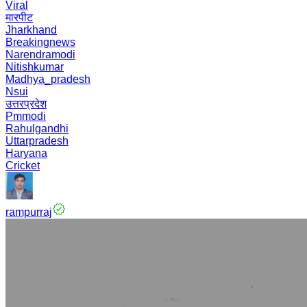
Viral
मारपीट
Jharkhand
Breakingnews
Narendramodi
Nitishkumar
Madhya_pradesh
Nsui
उत्तरप्रदेश
Pmmodi
Rahulgandhi
Uttarpradesh
Haryana
Cricket
rampurraj