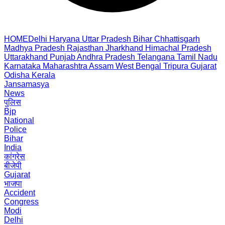
HOME
Delhi
Haryana
Uttar Pradesh
Bihar
Chhattisgarh
Madhya Pradesh
Rajasthan
Jharkhand
Himachal Pradesh
Uttarakhand
Punjab
Andhra Pradesh
Telangana
Tamil Nadu
Karnataka
Maharashtra
Assam
West Bengal
Tripura
Gujarat
Odisha
Kerala
Jansamasya
News
पुलिस
Bjp
National
Police
Bihar
India
कांग्रेस
बीजेपी
Gujarat
भाजपा
Accident
Congress
Modi
Delhi