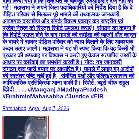
दावा किया गया है कि शिकायत के बावजूद एफआईआर दर्ज नहीं की
गई। महासभा ने अपने जिला पदाधिकारियों को निर्देश दिया है कि वे
पीड़ित परिवार से मिलकर पूरे मामले की तथ्यात्मक जानकारी,
आवश्यक दस्तावेज और संपर्क विवरण एकत्र कर राष्ट्रीय एवं
प्रदेश नेतृत्व को विस्तृत रिपोर्ट उपलब्ध कराएं। संगठन का कहना है
कि रिपोर्ट प्राप्त होने के बाद मामले की समीक्षा की जाएगी और कानून
के दायरे में रहकर पीड़ित परिवार को न्याय दिलाने के लिए आवश्यक
कदम उठाए जाएंगे। महासभा ने यह भी स्पष्ट किया कि वह किसी भी
प्रकार की अफवाह पर विश्वास न करते हुए केवल सत्यापित तथ्यों के
आधार पर कार्रवाई का समर्थन करती है। नोट: यह जानकारी
संगठन द्वारा जारी बयान पर आधारित है। मामले में लगाए गए आरोपों
की स्वतंत्र पुष्टि नहीं हुई है। संबंधित पक्षों और पुलिस/प्रशासन की
आधिकारिक प्रतिक्रिया आना बाकी है। रिपोर्ट: ब्यूरो चीफ राहुल
द्विवेदी . . . . #Mauganj #MadhyaPradesh
#BrahminMahasabha #Justice #FIR
Fatehabad, Agra | Aug 7, 2026