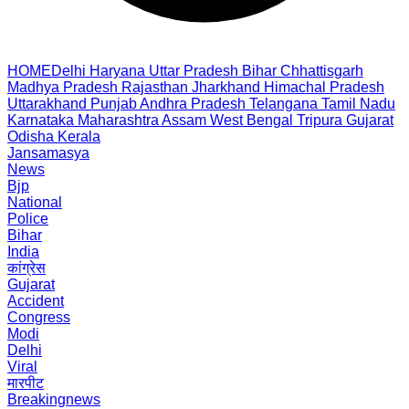
HOME
Delhi
Haryana
Uttar Pradesh
Bihar
Chhattisgarh
Madhya Pradesh
Rajasthan
Jharkhand
Himachal Pradesh
Uttarakhand
Punjab
Andhra Pradesh
Telangana
Tamil Nadu
Karnataka
Maharashtra
Assam
West Bengal
Tripura
Gujarat
Odisha
Kerala
Jansamasya
News
Bjp
National
Police
Bihar
India
कांग्रेस
Gujarat
Accident
Congress
Modi
Delhi
Viral
मारपीट
Breakingnews