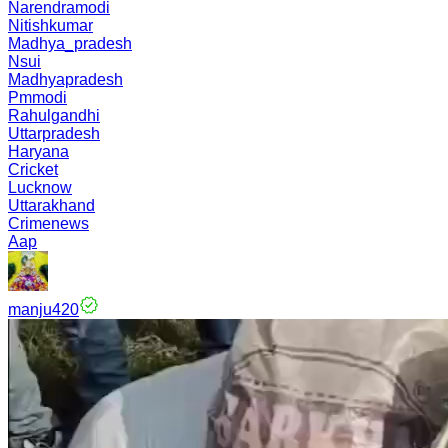
Narendramodi
Nitishkumar
Madhya_pradesh
Nsui
Madhyapradesh
Pmmodi
Rahulgandhi
Uttarpradesh
Haryana
Cricket
Lucknow
Uttarakhand
Crimenews
Aap
manju420