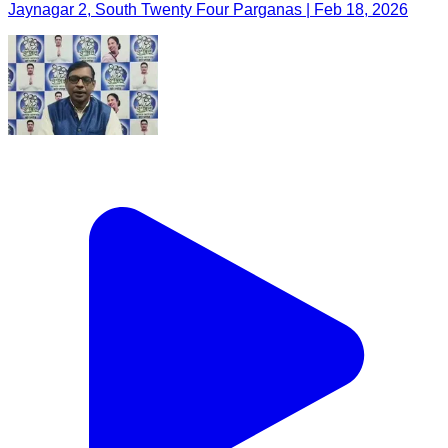
Jaynagar 2, South Twenty Four Parganas | Feb 18, 2026