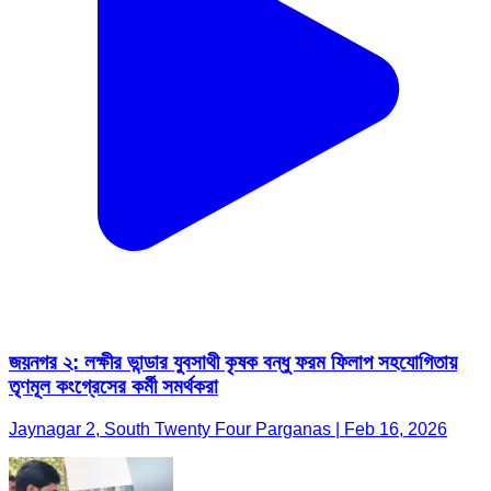
জয়নগর ২: লক্ষীর ভান্ডার যুবসাথী কৃষক বন্ধু ফরম ফিলাপ সহযোগিতায়
তৃণমূল কংগ্রেসের কর্মী সমর্থকরা
Jaynagar 2, South Twenty Four Parganas | Feb 16, 2026