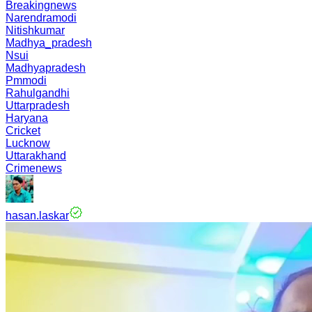
Breakingnews
Narendramodi
Nitishkumar
Madhya_pradesh
Nsui
Madhyapradesh
Pmmodi
Rahulgandhi
Uttarpradesh
Haryana
Cricket
Lucknow
Uttarakhand
Crimenews
hasan.laskar