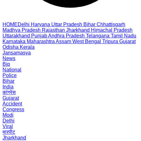
HOME
Delhi
Haryana
Uttar Pradesh
Bihar
Chhattisgarh
Madhya Pradesh
Rajasthan
Jharkhand
Himachal Pradesh
Uttarakhand
Punjab
Andhra Pradesh
Telangana
Tamil Nadu
Karnataka
Maharashtra
Assam
West Bengal
Tripura
Gujarat
Odisha
Kerala
Jansamasya
News
Bjp
National
Police
Bihar
India
कांग्रेस
Gujarat
Accident
Congress
Modi
Delhi
Viral
मारपीट
Jharkhand